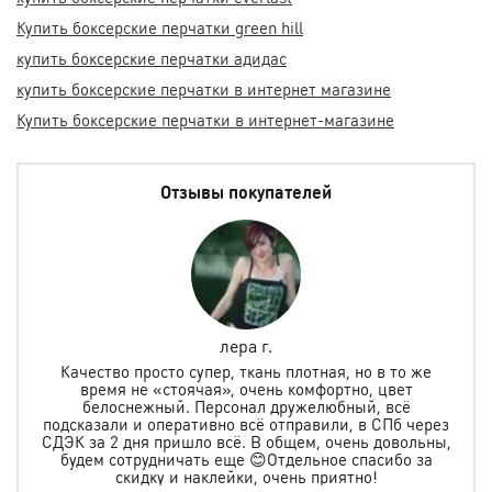
Купить боксерские перчатки green hill
купить боксерские перчатки адидас
купить боксерские перчатки в интернет магазине
Купить боксерские перчатки в интернет-магазине
Отзывы покупателей
Елена Горетова
же
Заказывали защиту и шлем для мальчика, все
подошло. Спасибо за быструю доставку, за помощь в
ерез
выборе. Ребёнок очень рад. Желаем Вам много
ьны,
клиентов, а мы уже в их числе.
за