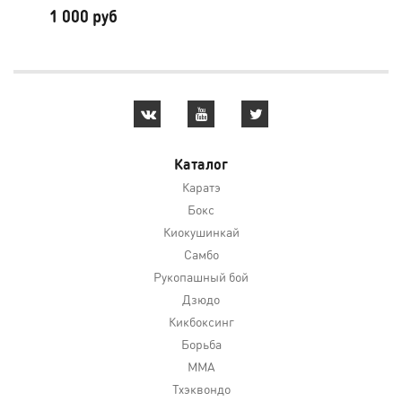
1 000 руб
2 
Каталог
Каратэ
Бокс
Киокушинкай
Самбо
Рукопашный бой
Дзюдо
Кикбоксинг
Борьба
MMA
Тхэквондо