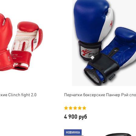
их числе.
В общем, очень довольны,
ущем
будем сотрудничать еще 😊
ю
Отдельное спасибо за
с!
скидку и наклейки, очень
приятно!
ие Clinch fight 2.0
Перчатки боксерские Панчер Рэй спо
4 900 руб
НОВИНКА