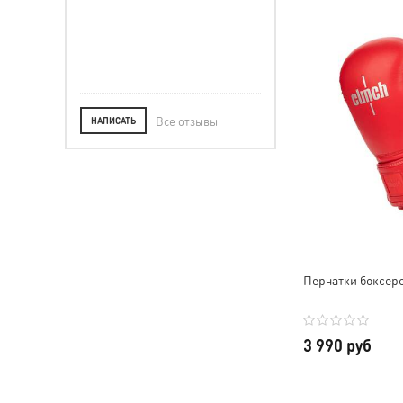
удовольствием!
Обязательно в буд
приобрету другу
продукцию. Всем о
Все отзывы
НАПИСАТЬ
Перчатки боксерск
3 990 руб