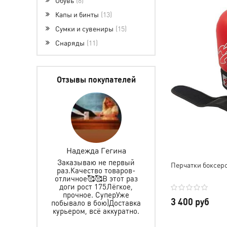
Капы и бинты
13
Сумки и сувениры
15
Снаряды
11
Отзывы покупателей
Гегина
Инкогнито 0627
Мария Колпаков
не первый
Заказываем не первый раз
Благодарю за сумк
Перчатки боксер
 товаров-
именные пояса,
Доставили быстр
В этот раз
спортивный и
постоянно поддержи
75Лёгкое,
тренировочный костюм ,
связь, отвечали на 
СуперУже
все хорошего качества,
вопросы. Отличн
3 400 руб
ою)Доставка
прошито аккуратно
дизайн, высокое каче
 аккуратно.
рекомендую
очень удобная и
вместительная. Нош
тренировки с боль