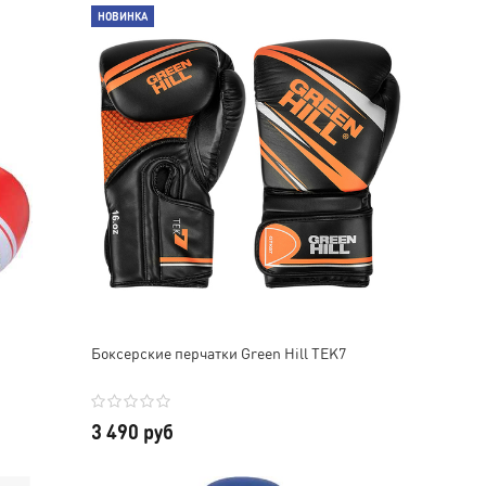
НОВИНКА
Надежда Гегина
Инкогнито 0627
Заказываю не первый
Заказываем не первый раз
Боксерские перчатки Green Hill TEK7
раз.Качество товаров-
именные пояса,
отличное🥰🥰В этот раз
спортивный и
доги рост 175Лёгкое,
тренировочный костюм ,
прочное. СуперУже
все хорошего качества,
3 490 руб
побывало в бою)Доставка
прошито аккуратно
курьером, всё аккуратно.
рекомендую