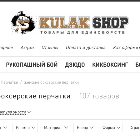
ярное
Акции
Отзывы
Оплата и доставка
Как оформит
РУКОПАШНЫЙ БОЙ
ДЗЮДО
КИКБОКСИНГ
Б
Перчатки
/
женские боксерские перчатки
боксерские перчатки
107 товаров
популярности
т
Размер
Материал
Бренд
Фирма
Стран