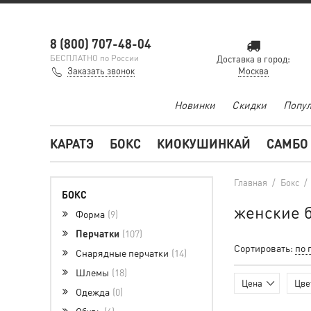
8 (800) 707-48-04
БЕСПЛАТНО по России
Доставка в город:
Заказать звонок
Москва
Новинки
Скидки
Попул
КАРАТЭ
БОКС
КИОКУШИНКАЙ
САМБО
Главная
/
Бокс
/
БОКС
женские 
Форма
9
Перчатки
107
Сортировать:
по 
Снарядные перчатки
14
Шлемы
18
Цена
Цве
Одежда
0
Обувь
6