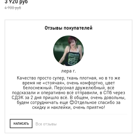
3 920 руб
4 900 руб
Отзывы покупателей
лера г.
но
Качество просто супер, ткань плотная, но в то же
.
время не «стоячая», очень комфортно, цвет
ая и
белоснежный. Персонал дружелюбный, всё
по
м
подсказали и оперативно всё отправили, в СПб через
ту
СДЭК за 2 дня пришло всё. В общем, очень довольны,
будем сотрудничать еще 😊Отдельное спасибо за
скидку и наклейки, очень приятно!
Все отзывы
НАПИСАТЬ