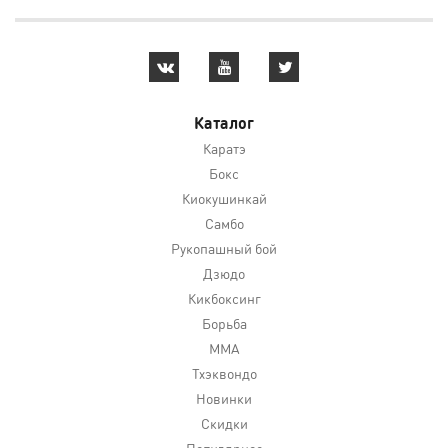
Каталог
Каратэ
Бокс
Киокушинкай
Самбо
Рукопашный бой
Дзюдо
Кикбоксинг
Борьба
MMA
Тхэквондо
Новинки
Скидки
Популярное