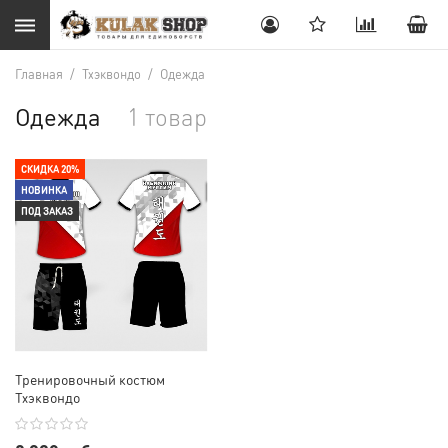
Главная
/
Тхэквондо
/
Одежда
Одежда
1 товар
СКИДКА 20%
НОВИНКА
ПОД ЗАКАЗ
Тренировочный костюм
Тхэквондо