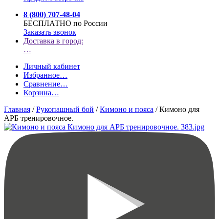
8 (800) 707-48-04
БЕСПЛАТНО по России
Заказать звонок
Доставка в город:
…
Личный кабинет
Избранное
…
Сравнение
…
Корзина
…
Главная
/
Рукопашный бой
/
Кимоно и пояса
/
Кимоно для
АРБ тренировочное.