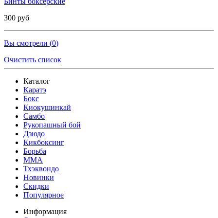
Бинты боксерские
300 руб
Вы смотрели (
0
)
Очистить список
Каталог
Каратэ
Бокс
Киокушинкай
Самбо
Рукопашный бой
Дзюдо
Кикбоксинг
Борьба
MMA
Тхэквондо
Новинки
Скидки
Популярное
Информация