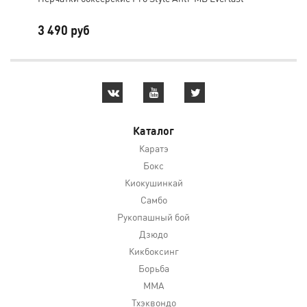
3 490 руб
3 
Каталог
Каратэ
Бокс
Киокушинкай
Самбо
Рукопашный бой
Дзюдо
Кикбоксинг
Борьба
MMA
Тхэквондо