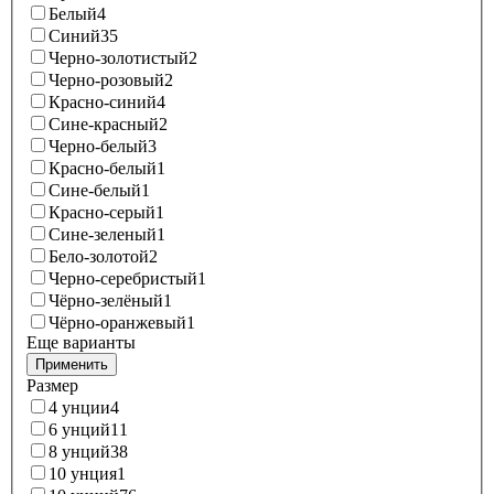
Белый
4
Синий
35
Черно-золотистый
2
Черно-розовый
2
Красно-синий
4
Сине-красный
2
Черно-белый
3
Красно-белый
1
Сине-белый
1
Красно-серый
1
Сине-зеленый
1
Бело-золотой
2
Черно-серебристый
1
Чёрно-зелёный
1
Чёрно-оранжевый
1
Еще варианты
Применить
Размер
4 унции
4
6 унций
11
8 унций
38
10 унция
1