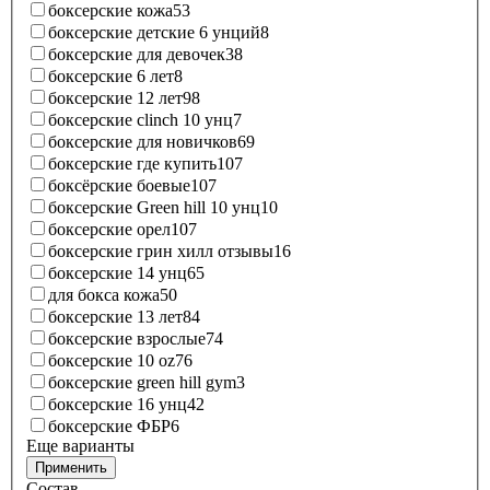
боксерские кожа
53
боксерские детские 6 унций
8
боксерские для девочек
38
боксерские 6 лет
8
боксерские 12 лет
98
боксерские clinch 10 унц
7
боксерские для новичков
69
боксерские где купить
107
боксёрские боевые
107
боксерские Green hill 10 унц
10
боксерские орел
107
боксерские грин хилл отзывы
16
боксерские 14 унц
65
для бокса кожа
50
боксерские 13 лет
84
боксерские взрослые
74
боксерские 10 oz
76
боксерские green hill gym
3
боксерские 16 унц
42
боксерские ФБР
6
Еще варианты
Применить
Состав