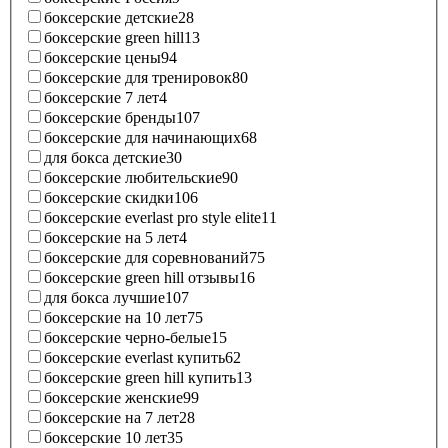
боксерские детские
28
боксерские green hill
13
боксерские цены
94
боксерские для тренировок
80
боксерские 7 лет
4
боксерские бренды
107
боксерские для начинающих
68
для бокса детские
30
боксерские любительские
90
боксерские скидки
106
боксерские everlast pro style elite
11
боксерские на 5 лет
4
боксерские для соревнований
75
боксерские green hill отзывы
16
для бокса лучшие
107
боксерские на 10 лет
75
боксерские черно-белые
15
боксерские everlast купить
62
боксерские green hill купить
13
боксерские женские
99
боксерские на 7 лет
28
боксерские 10 лет
35