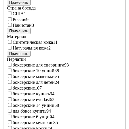
Применить
Страна бренда
США
1
Россия
9
Пакистан
3
Применить
Материал
Синтетическая кожа
11
Натуральная кожа
2
Применить
Перчатки
боксерские для спарринга
93
боксерские 10 унций
38
боксерские маленькие
5
боксерские для детей
24
боксерские
107
боксерские купить
94
боксерские everlast
62
боксерские 14 унций
58
для бокса купить
94
боксерские 6 унций
4
боксерские мужские
85
боксерские Россия
9