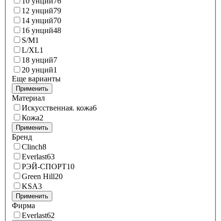
10 унций
76
12 унций
79
14 унций
70
16 унций
48
S/M
1
L/XL
1
18 унций
7
20 унций
1
Еще варианты
Применить
Материал
Искусственная. кожа
6
Кожа
2
Применить
Бренд
Clinch
8
Everlast
63
РЭЙ-СПОРТ
10
Green Hill
20
KSA
3
Применить
Фирма
Everlast
62