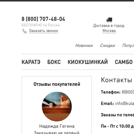
8 (800) 707-48-04
БЕСПЛАТНО по России
Доставка в город:
Заказать звонок
Москва
Новинки
Скидки
Попул
КАРАТЭ
БОКС
КИОКУШИНКАЙ
САМБО
Контакты
Отзывы покупателей
Телефон:
8(800
Email:
info@kul
Заказы по теле
ретова
Надежда Гегина
Инкогнито 0627
Пн - Пт с 10:00 
Заказываю не первый
Заказываем не первы