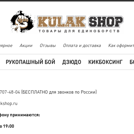
ярное
Акции
Отзывы
Оплата и доставка
Как оформит
РУКОПАШНЫЙ БОЙ
ДЗЮДО
КИКБОКСИНГ
Б
)707-48-04
(БЕСПЛАТНО для звонков по России)
akshop.ru
фону принимаются:
Мария Колпакова
лера г.
до 19:00
й раз
Благодарю за сумку!
Качество просто супер,