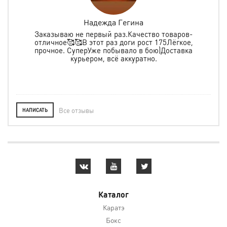
Надежда Гегина
Заказываю не первый раз.Качество товаров-
отличное🥰🥰В этот раз доги рост 175Лёгкое,
спо
е
прочное. СуперУже побывало в бою)Доставка
ь в
курьером, всё аккуратно.
о
Все отзывы
НАПИСАТЬ
Каталог
Каратэ
Бокс