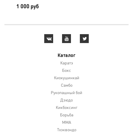
1 000 руб
2 
Каталог
Каратэ
Бокс
Киокушинкай
Самбо
Рукопашный бой
Дзюдо
Кикбоксинг
Борьба
MMA
Тхэквондо