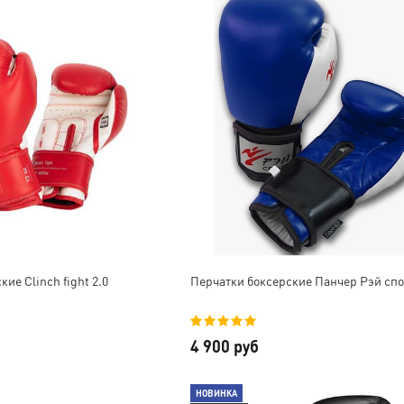
удовольствием!
В общем, очень довольны,
Обязательно в будущем
будем сотрудничать еще 😊
приобрету другую
Отдельное спасибо за
продукцию. Всем ос!
скидку и наклейки, очень
приятно!
ие Clinch fight 2.0
Перчатки боксерские Панчер Рэй спо
4 900 руб
НОВИНКА