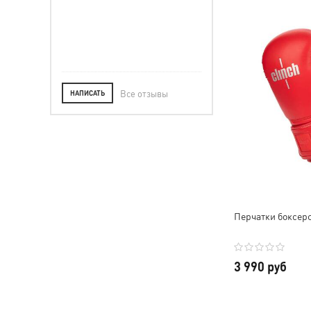
ле.
Все отзывы
НАПИСАТЬ
Перчатки боксерск
3 990 руб