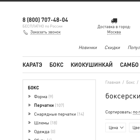
8 (800) 707-48-04
БЕСПЛАТНО по России
Доставка в город:
Заказать звонок
Москва
Новинки
Скидки
Попул
КАРАТЭ
БОКС
КИОКУШИНКАЙ
САМБО
Главная
/
Бокс
/
БОКС
боксерски
Форма
9
Перчатки
107
Сортировать:
по 
Снарядные перчатки
14
Шлемы
18
Цена
Цве
Одежда
0
Обувь
6