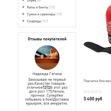
Капы и бинты
13
Сумки и сувениры
15
Снаряды
11
Отзывы покупателей
ретова
Надежда Гегина
Инкогнито 0627
Заказываю не первый
Заказываем не первы
Перчатки боксер
раз.Качество товаров-
именные пояса,
 защиту и
отличное🥰🥰В этот раз
спортивный и
ьчика, все
доги рост 175Лёгкое,
тренировочный кост
пасибо за
прочное. СуперУже
все хорошего качес
тавку, за
3 400 руб
побывало в бою)Доставка
прошито аккурат
ре. Ребёнок
курьером, всё аккуратно.
рекомендую
Желаем Вам
, а мы уже в