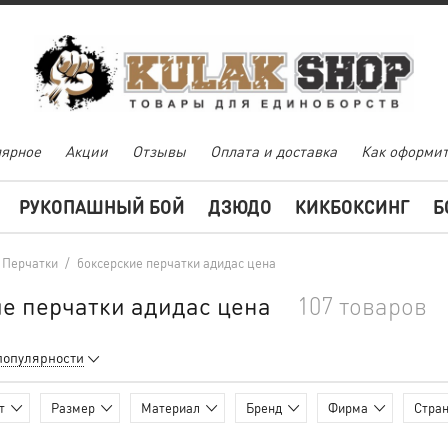
ярное
Акции
Отзывы
Оплата и доставка
Как оформит
РУКОПАШНЫЙ БОЙ
ДЗЮДО
КИКБОКСИНГ
Б
Перчатки
/
боксерские перчатки адидас цена
е перчатки адидас цена
107 товаров
популярности
т
Размер
Материал
Бренд
Фирма
Стран