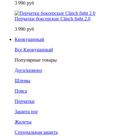
3 990 руб
Перчатки боксерские Clinch fight 2.0
3 990 руб
Киокушинкай
Все Киокушинкай
Популярные товары
Доги/кимоно
Шлемы
Пояса
Перчатки
Защита ног
Жилеты
Специальная защита