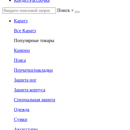
Кредит/Рассрочка
Поиск
×
Каратэ
Все Каратэ
Популярные товары
Кимоно
Пояса
Перчатки/накладки
Защита ног
Защита корпуса
Специальная защита
Одежда
Сумки
Аксессуары