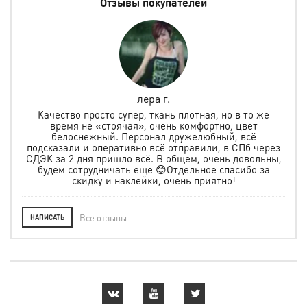
Отзывы покупателей
лера г.
но
Качество просто супер, ткань плотная, но в то же
.
время не «стоячая», очень комфортно, цвет
ая и
белоснежный. Персонал дружелюбный, всё
по
м
подсказали и оперативно всё отправили, в СПб через
ту
СДЭК за 2 дня пришло всё. В общем, очень довольны,
будем сотрудничать еще 😊Отдельное спасибо за
скидку и наклейки, очень приятно!
Все отзывы
НАПИСАТЬ