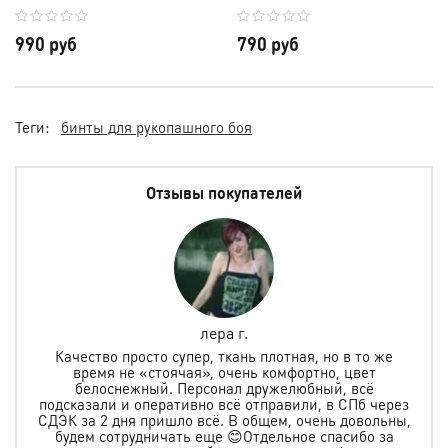
Mouthguard
990 руб
790 руб
Теги:
бинты для рукопашного боя
Отзывы покупателей
лера г.
но
Качество просто супер, ткань плотная, но в то же
.
время не «стоячая», очень комфортно, цвет
ая и
белоснежный. Персонал дружелюбный, всё
по
м
подсказали и оперативно всё отправили, в СПб через
ту
СДЭК за 2 дня пришло всё. В общем, очень довольны,
будем сотрудничать еще 😊Отдельное спасибо за