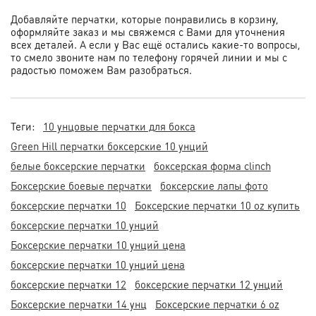
Добавляйте перчатки, которые понравились в корзину,
оформляйте заказ и мы свяжемся с Вами для уточнения
всех деталей. А если у Вас ещё остались какие-то вопросы,
то смело звоните нам по телефону горячей линии и мы с
радостью поможем Вам разобраться.
Теги:
10 унцовые перчатки для бокса
Green Hill перчатки боксерские 10 унций
белые боксерские перчатки
боксерская форма clinch
Боксерские боевые перчатки
боксерские лапы фото
боксерские перчатки 10
Боксерские перчатки 10 oz купить
боксерские перчатки 10 унций
Боксерские перчатки 10 унций цена
боксерские перчатки 10 унций цена
боксерские перчатки 12
боксерские перчатки 12 унций
Боксерские перчатки 14 унц
Боксерские перчатки 6 oz