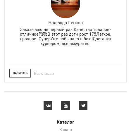
Надежда Гегина
Заказываю не первый раз.Качество товаров-
отличное🥰🥰В этот раз доги рост 175Лёгкое,
спо
е
прочное. СуперУже побывало в бою)Доставка
ь в
курьером, всё аккуратно.
о
Все отзывы
НАПИСАТЬ
Каталог
Каратэ