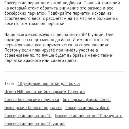
боксёрские перчатки из этой подборки. Главный критерий
на который стоит обратить внимание это размер и вес
боксёрских перчаток. Подбирайте перчатки исходя из
собственного веса, с рассчётом на то, что чем больше Вы
весите, тем тяжелее перчатки.
Чаще всего используются перчатки на 8-10 унций. Они
подходят на спортсменов до 65 кг. И именно этот вес
перчаток чаще всего применяется на соревнованиях.
Поэтому если планируете принимать участие в
соревнованиях, то лучше будет выбрать именно такие
перчатки красного или синего цвета.
Теги:
10 унцовые перчатки для бокса
Green Hill перчатки боксерские 10 унций
белые боксерские перчатки
боксерская форма clinch
Боксерские боевые перчатки
боксерские лапы фото
боксерские перчатки 10
Боксерские перчатки 10 oz купить
боксерские перчатки 10 унций