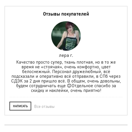
Отзывы покупателей
лера г.
но
Качество просто супер, ткань плотная, но в то же
.
время не «стоячая», очень комфортно, цвет
ая и
белоснежный. Персонал дружелюбный, всё
по
м
подсказали и оперативно всё отправили, в СПб через
ту
СДЭК за 2 дня пришло всё. В общем, очень довольны,
будем сотрудничать еще 😊Отдельное спасибо за
скидку и наклейки, очень приятно!
Все отзывы
НАПИСАТЬ