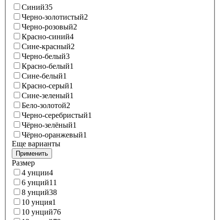
Синий
35
Черно-золотистый
2
Черно-розовый
2
Красно-синий
4
Сине-красный
2
Черно-белый
3
Красно-белый
1
Сине-белый
1
Красно-серый
1
Сине-зеленый
1
Бело-золотой
2
Черно-серебристый
1
Чёрно-зелёный
1
Чёрно-оранжевый
1
Еще варианты
Применить
Размер
4 унции
4
6 унций
11
8 унций
38
10 унция
1
10 унций
76