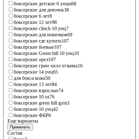
боксерские детские 6 унций
8
боксерские для девочек
38
боксерские 6 лет
8
боксерские 12 лет
98
боксерские clinch 10 унц
7
боксерские для новичков
69
боксерские где купить
107
боксёрские боевые
107
боксерские Green hill 10 унц
10
боксерские орел
107
боксерские грин хилл отзывы
16
боксерские 14 унц
65
для бокса кожа
50
боксерские 13 лет
84
боксерские взрослые
74
боксерские 10 oz
76
боксерские green hill gym
3
боксерские 16 унц
42
боксерские ФБР
6
Еще варианты
Применить
Состав