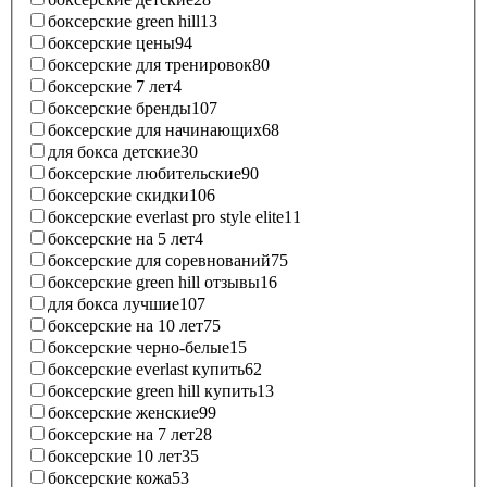
боксерские green hill
13
боксерские цены
94
боксерские для тренировок
80
боксерские 7 лет
4
боксерские бренды
107
боксерские для начинающих
68
для бокса детские
30
боксерские любительские
90
боксерские скидки
106
боксерские everlast pro style elite
11
боксерские на 5 лет
4
боксерские для соревнований
75
боксерские green hill отзывы
16
для бокса лучшие
107
боксерские на 10 лет
75
боксерские черно-белые
15
боксерские everlast купить
62
боксерские green hill купить
13
боксерские женские
99
боксерские на 7 лет
28
боксерские 10 лет
35
боксерские кожа
53