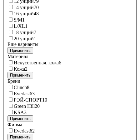
12 унций
79
14 унций
70
16 унций
48
S/M
1
L/XL
1
18 унций
7
20 унций
1
Еще варианты
Применить
Материал
Искусственная. кожа
6
Кожа
2
Применить
Бренд
Clinch
8
Everlast
63
РЭЙ-СПОРТ
10
Green Hill
20
KSA
3
Применить
Фирма
Everlast
62
Применить