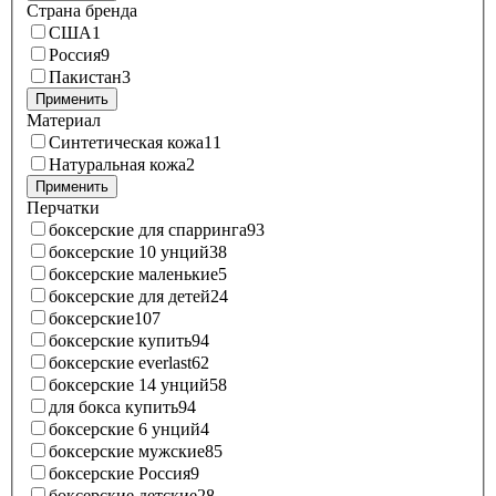
Страна бренда
США
1
Россия
9
Пакистан
3
Применить
Материал
Синтетическая кожа
11
Натуральная кожа
2
Применить
Перчатки
боксерские для спарринга
93
боксерские 10 унций
38
боксерские маленькие
5
боксерские для детей
24
боксерские
107
боксерские купить
94
боксерские everlast
62
боксерские 14 унций
58
для бокса купить
94
боксерские 6 унций
4
боксерские мужские
85
боксерские Россия
9
боксерские детские
28