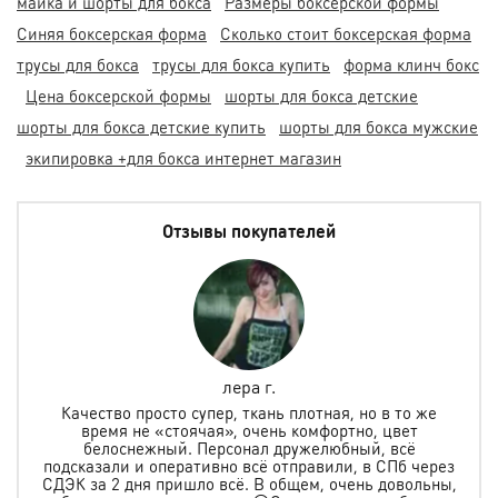
майка и шорты для бокса
Размеры боксерской формы
Синяя боксерская форма
Сколько стоит боксерская форма
трусы для бокса
трусы для бокса купить
форма клинч бокс
Цена боксерской формы
шорты для бокса детские
шорты для бокса детские купить
шорты для бокса мужские
экипировка +для бокса интернет магазин
Отзывы покупателей
лера г.
Е
 просто супер, ткань плотная, но в то же
 не «стоячая», очень комфортно, цвет
Заказывали защ
снежный. Персонал дружелюбный, всё
подошло. Спасибо з
 и оперативно всё отправили, в СПб через
выборе. Ребёнок
дня пришло всё. В общем, очень довольны,
клиентов