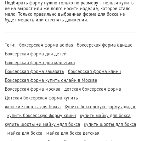
Подбирать форму нужно только по размеру – нельзя купить
ее на вырост или же долго носить изделие, которое стало
мало. Только правильно выбранная форма для бокса не
будет мешать или стеснять движения.
Теги:
боксерская форма adidas
боксерская форма адидас
Боксерская форма для детей
Боксерская форма для мальчика
Боксерская форма заказать
боксерская форма клинч
Боксерская форма купить онлайн в Москве
Боксерская форма москва
детская боксерская форма
Детская боксерская форма купить
женские шорты для бокса
Купить боксерскую форму адидас
купить боксерскую форму клинч
купить майку для бокса
купить шорты +и майку +для бокса
купить шорты для бокса
майка для бокса
майка для бокса детская