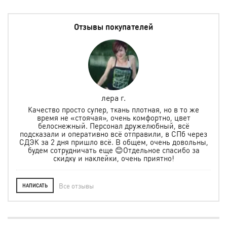
Отзывы покупателей
лера г.
но
Качество просто супер, ткань плотная, но в то же
.
время не «стоячая», очень комфортно, цвет
ая и
белоснежный. Персонал дружелюбный, всё
по
м
подсказали и оперативно всё отправили, в СПб через
ту
СДЭК за 2 дня пришло всё. В общем, очень довольны,
будем сотрудничать еще 😊Отдельное спасибо за
скидку и наклейки, очень приятно!
Все отзывы
НАПИСАТЬ