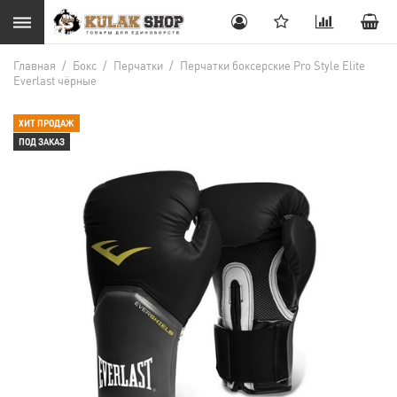
Главная
/
Бокс
/
Перчатки
/
Перчатки боксерские Pro Style Elite
Everlast чёрные
ХИТ ПРОДАЖ
ПОД ЗАКАЗ