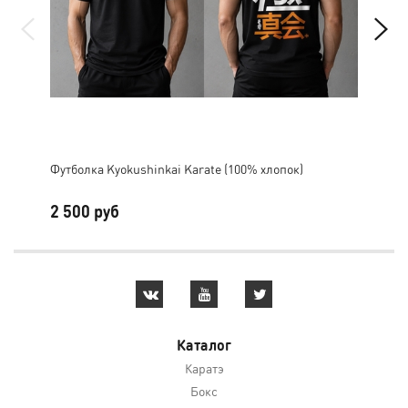
Футболка Kyokushinkai Karate (100% хлопок)
Дог
2 500 руб
2 
Каталог
Каратэ
Бокс