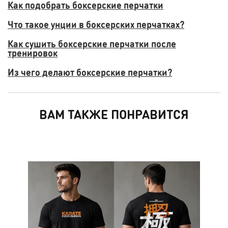
Как подобрать боксерские перчатки
Что такое унции в боксерских перчатках?
Как сушить боксерские перчатки после
тренировок
Из чего делают боксерские перчатки?
ВАМ ТАКЖЕ ПОНРАВИТСЯ
ХИТ