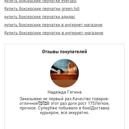
купить боксерские перчатки everlast
Купить боксерские перчатки green hill
купить боксерские перчатки адидас
купить боксерские перчатки в интернет магазине
Купить боксерские перчатки в интернет-магазине
Отзывы покупателей
Надежда Гегина
Заказываю не первый раз.Качество товаров-
отличное🥰🥰В этот раз доги рост 175Лёгкое,
спо
е
прочное. СуперУже побывало в бою)Доставка
ь в
курьером, всё аккуратно.
о