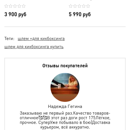
3 900 руб
5 990 руб
Теги:
шлем +для кикбоксинга
шлем для кикбоксинга купить
Отзывы покупателей
Надежда Гегина
Заказываю не первый раз.Качество товаров-
отличное🥰🥰В этот раз доги рост 175Лёгкое,
спо
е
прочное. СуперУже побывало в бою)Доставка
ь в
курьером, всё аккуратно.
о