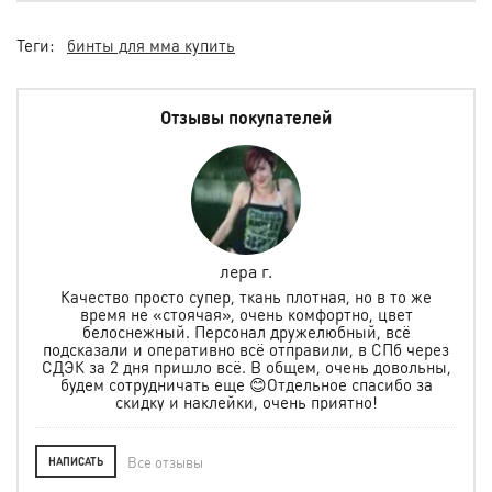
Теги:
бинты для мма купить
Отзывы покупателей
лера г.
но
Качество просто супер, ткань плотная, но в то же
.
время не «стоячая», очень комфортно, цвет
ая и
белоснежный. Персонал дружелюбный, всё
по
м
подсказали и оперативно всё отправили, в СПб через
ту
СДЭК за 2 дня пришло всё. В общем, очень довольны,
будем сотрудничать еще 😊Отдельное спасибо за
скидку и наклейки, очень приятно!
Все отзывы
НАПИСАТЬ