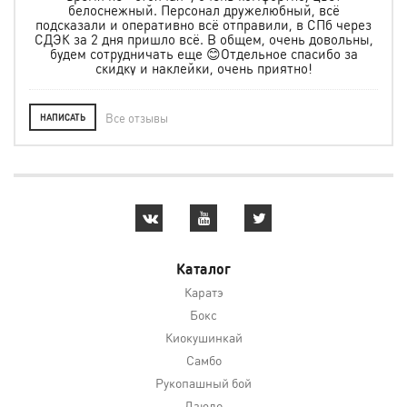
Заказывали защиту и шлем для мальчика, все
подошло. Спасибо за быструю доставку, за помощь в
ерез
выборе. Ребёнок очень рад. Желаем Вам много
ьны,
клиентов, а мы уже в их числе.
за
Все отзывы
НАПИСАТЬ
Каталог
Каратэ
Бокс
Киокушинкай
Самбо
Рукопашный бой
Дзюдо