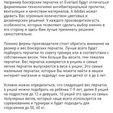
Например боксёрские перчатки от Everlast будут отличаться
фирменными технологиями антибактериальной пропитки,
вентиляции и качеством материалов. А Adidas может
удивить Вас огромным количеством цветовых и
дизайнерских решений. У каждого производителя есть
особенности, которые позволяют сделать выбор именно в
его сторону и здесь Вам лучше принимать решение
самостоятельно.
Помимо фирмы-производителя стоит обратить внимание на
размер и вес боксёрских перчаток. Лучше всего будет
подбирать перчатки по совету тренера или в соответствии с
собственным весом. Чем больше Вы весите, тем тяжелее
перчатки. Вес перчаток измеряется в унциях и самые
лёгкие перчатки выпускаются в весе 4 унции. Это самые
маленькие перчатки, которые Вы можете найти в нашем
интернет-магазине и подойдут они для детей от 4 до 6 лет.
Условно можно определиться, что следующий вес перчаток
6 унций можно подобрать на ребёнка 7-9 лет, далее 8 унций
на подростков до 12 и девушек, 10 унций это один из самых
популярных весов, который чаще всего используется на
соревнованиях и турнирах и будет подходить для
спорсменов до 50, 60 кг.