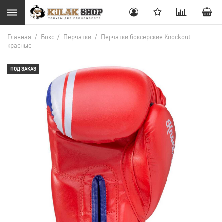
Главная
/
Бокс
/
Перчатки
/
Перчатки боксерские Knockout
красные
ПОД ЗАКАЗ