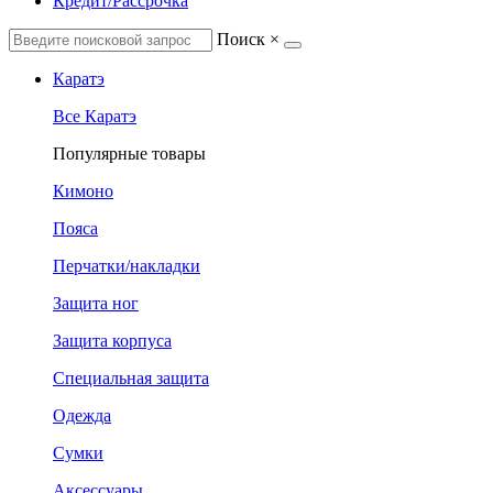
Кредит/Рассрочка
Поиск
×
Каратэ
Все Каратэ
Популярные товары
Кимоно
Пояса
Перчатки/накладки
Защита ног
Защита корпуса
Специальная защита
Одежда
Сумки
Аксессуары