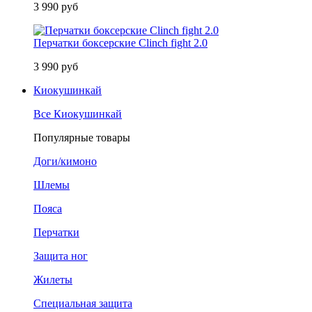
3 990 руб
Перчатки боксерские Clinch fight 2.0
3 990 руб
Киокушинкай
Все Киокушинкай
Популярные товары
Доги/кимоно
Шлемы
Пояса
Перчатки
Защита ног
Жилеты
Специальная защита