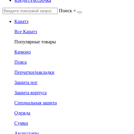
Кредит/Рассрочка
Поиск
×
Каратэ
Все Каратэ
Популярные товары
Кимоно
Пояса
Перчатки/накладки
Защита ног
Защита корпуса
Специальная защита
Одежда
Сумки
Аксессуары