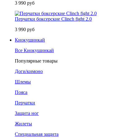
3 990 руб
Перчатки боксерские Clinch fight 2.0
3 990 руб
Киокушинкай
Все Киокушинкай
Популярные товары
Доги/кимоно
Шлемы
Пояса
Перчатки
Защита ног
Жилеты
Специальная защита