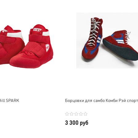
Мария Колпакова
лера г.
й раз
Благодарю за сумку!
Качество просто супер,
Доставили быстро,
ткань плотная, но в то же
постоянно поддерживали
время не «стоячая», очень
юм ,
связь, отвечали на все
комфортно, цвет
тва,
вопросы. Отличный
белоснежный. Персонал
но
дизайн, высокое качество,
дружелюбный, всё
очень удобная и
подсказали и оперативно
вместительная. Ношу на
всё отправили, в СПб через
тренировки с большим
СДЭК за 2 дня пришло всё.
удовольствием!
В общем, очень довольны,
Обязательно в будущем
будем сотрудничать еще 😊
ill SPARK
Борцовки для самбо Комби Рэй спорт
приобрету другую
Отдельное спасибо за
продукцию. Всем ос!
скидку и наклейки, очень
приятно!
3 300 руб