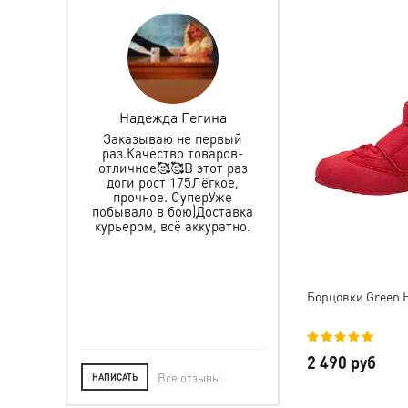
ретова
Надежда Гегина
Инкогнито 0627
Заказываю не первый
Заказываем не первы
раз.Качество товаров-
именные пояса,
 защиту и
отличное🥰🥰В этот раз
спортивный и
ьчика, все
доги рост 175Лёгкое,
тренировочный кост
пасибо за
прочное. СуперУже
все хорошего качес
тавку, за
побывало в бою)Доставка
прошито аккурат
ре. Ребёнок
курьером, всё аккуратно.
рекомендую
Желаем Вам
, а мы уже в
ле.
Борцовки Green H
2 490 руб
Все отзывы
НАПИСАТЬ