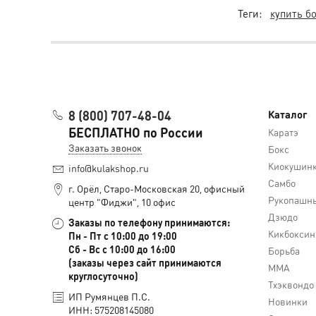
Теги:
купить б
8 (800) 707-48-04
Каталог
БЕСПЛАТНО по России
Каратэ
Заказать звонок
Бокс
Киокушин
info@kulakshop.ru
Самбо
г. Орёл, Старо-Московская 20, офисный
Рукопашны
центр "Фиджи", 10 офис
Дзюдо
Заказы по телефону принимаются:
Кикбоксин
Пн - Пт с 10:00 до 19:00
Сб - Вс с 10:00 до 16:00
Борьба
(заказы через сайт принимаются
MMA
круглосуточно)
Тхэквондо
ИП Румянцев П.С.
Новинки
ИНН: 575208145080