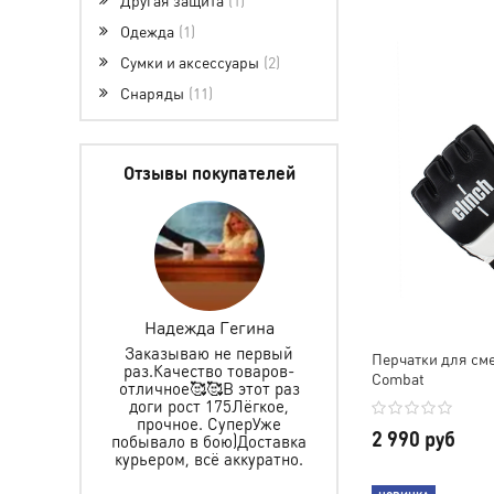
Одежда
1
Сумки и аксессуары
2
Снаряды
11
Отзывы покупателей
ретова
Надежда Гегина
Инкогнито 0627
Заказываю не первый
Заказываем не первы
Перчатки для см
раз.Качество товаров-
именные пояса,
 защиту и
Combat
отличное🥰🥰В этот раз
спортивный и
ьчика, все
доги рост 175Лёгкое,
тренировочный кост
пасибо за
прочное. СуперУже
все хорошего качес
тавку, за
2 990 руб
побывало в бою)Доставка
прошито аккурат
ре. Ребёнок
курьером, всё аккуратно.
рекомендую
Желаем Вам
, а мы уже в