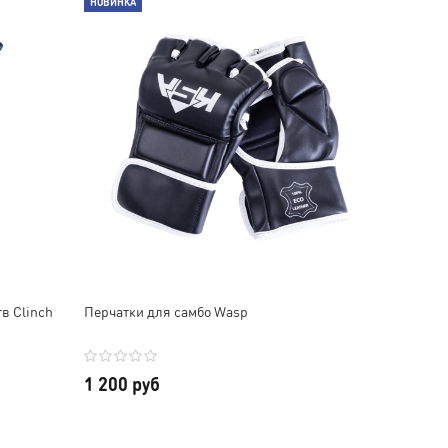
НОВИНКА
их числе.
в Clinch
Перчатки для самбо Wasp
1 200 руб