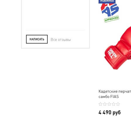
НОВИНКА
ле.
Все отзывы
НАПИСАТЬ
Кадетские перчат
самбо FIAS
4 490 руб