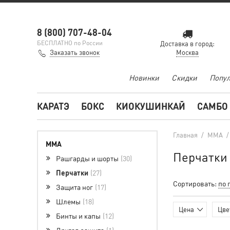
8 (800) 707-48-04
БЕСПЛАТНО по России
Доставка в город:
Заказать звонок
Москва
Новинки
Скидки
Попул
КАРАТЭ
БОКС
КИОКУШИНКАЙ
САМБО
Главная
/
MMA
MMA
Перчатки
Рашгарды и шорты
30
Перчатки
27
Сортировать:
по 
Защита ног
17
Шлемы
18
Цена
Цве
Бинты и капы
12
Другая защита
1