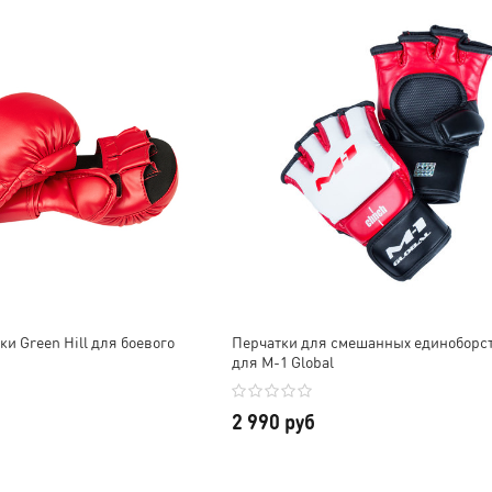
удовольствием!
В общем, очень довольны,
Обязательно в будущем
будем сотрудничать еще 😊
приобрету другую
Отдельное спасибо за
продукцию. Всем ос!
скидку и наклейки, очень
приятно!
ки Green Hill для боевого
Перчатки для смешанных единоборст
для M-1 Global
2 990 руб