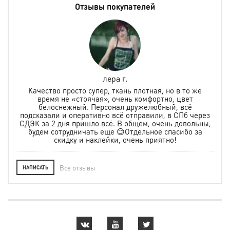
Отзывы покупателей
лера г.
но
Качество просто супер, ткань плотная, но в то же
.
время не «стоячая», очень комфортно, цвет
ая и
белоснежный. Персонал дружелюбный, всё
по
м
подсказали и оперативно всё отправили, в СПб через
ту
СДЭК за 2 дня пришло всё. В общем, очень довольны,
будем сотрудничать еще 😊Отдельное спасибо за
скидку и наклейки, очень приятно!
Все отзывы
НАПИСАТЬ