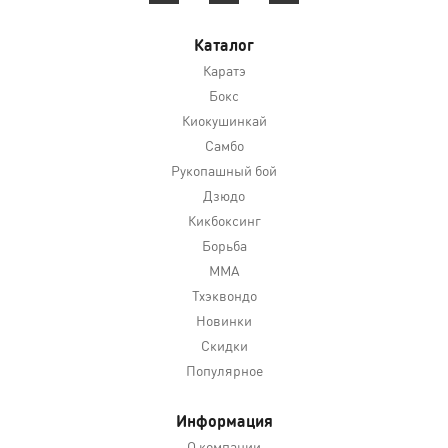
Каталог
Каратэ
Бокс
Киокушинкай
Самбо
Рукопашный бой
Дзюдо
Кикбоксинг
Борьба
MMA
Тхэквондо
Новинки
Скидки
Популярное
Информация
О компании