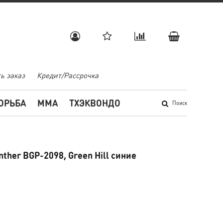
ь заказ
Кредит/Рассрочка
ОРЬБА
MMA
ТХЭКВОНДО
Поиск
ther BGP-2098, Green Hill синие