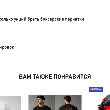
колько унций брать боксерские перчатки
нировок
ВАМ ТАКЖЕ ПОНРАВИТСЯ
НОВИНКА