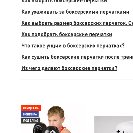
Как выбрать боксерские перчатки
Как ухаживать за боксерскими перчатками
Как выбрать размер боксерских перчаток. С
Как подобрать боксерские перчатки
Что такое унции в боксерских перчатках?
Как сушить боксерские перчатки после тре
Из чего делают боксерские перчатки?
СКИДКА 0%
НОВИНКА
ПОД ЗАКАЗ