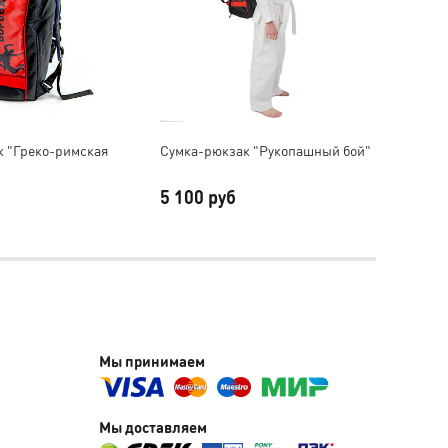
к "Греко-римская
Сумка-рюкзак "Рукопашный бой"
Сумка
5 100 руб
5 10
Мы принимаем
Мы доставляем