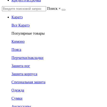
Кредит/Рассрочка
Поиск
×
Каратэ
Все Каратэ
Популярные товары
Кимоно
Пояса
Перчатки/накладки
Защита ног
Защита корпуса
Специальная защита
Одежда
Сумки
Аксессуары