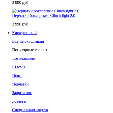
3 990 руб
Перчатки боксерские Clinch fight 2.0
3 990 руб
Киокушинкай
Все Киокушинкай
Популярные товары
Доги/кимоно
Шлемы
Пояса
Перчатки
Защита ног
Жилеты
Специальная защита