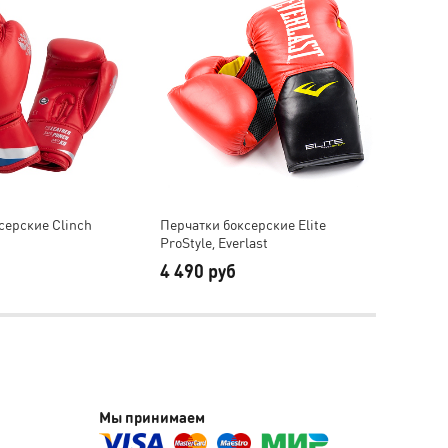
НОВИН
серские Clinch
Перчатки боксерские Elite
Обувь 
ProStyle, Everlast
Hill S
4 490 руб
7 49
Мы принимаем