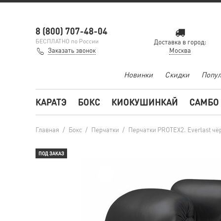
8 (800) 707-48-04
БЕСПЛАТНО по России
Доставка в город:
Заказать звонок
Москва
Новинки
Скидки
Попул
КАРАТЭ
БОКС
КИОКУШИНКАЙ
САМБО
Главная
/
Бокс
/
Перчатки
/
Перчатки PROTEX2. Everlast ч
ПОД ЗАКАЗ