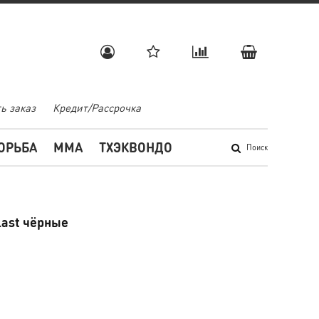
ь заказ
Кредит/Рассрочка
ОРЬБА
MMA
ТХЭКВОНДО
Поиск
last чёрные