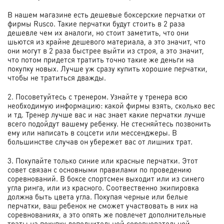
В нашем магазине есть дешевые боксерские перчатки от
фирмы Rusco. Такие перчатки будут стоить в 2 раза
дешевле чем их аналоги, но стоит заметить, что они
шьются из крайне дешевого материала, а это значит, что
они могут в 2 раза быстрее выйти из строя, а это значит,
что потом придется тратить точно такие же деньги на
покупку новых. Лучше уж сразу купить хорошие перчатки,
чтобы не тратиться дважды.
2. Посоветуйтесь с тренером. Узнайте у тренера всю
необходимую информацию: какой фирмы взять, сколько вес
и тд. Тренер лучше вас и нас знает какие перчатки лучше
всего подойдут вашему ребенку. Не стесняйтесь позвонить
ему или написать в соцсети или мессенджеры. В
большинстве случав он убережет вас от лишних трат.
3. Покупайте только синие или красные перчатки. Этот
совет связан с основными правилами по проведению
соревнований. В боксе спортсмен выходит или из синего
угла ринга, или из красного. Соотвественно экипировка
должна быть цвета угла. Покупая черные или белые
перчатки, ваш ребенок не сможет участвовать в них на
соревнованиях, а это опять же повлечет дополнительные
траты на покупку дополнительной соревновательной