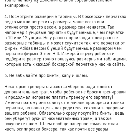
экипировки.
4. Посмотрите размерные таблицы. В боксерских перчатках
редко можно встретить размеры, чаще всего они
отличаются просто весом, а размер сам меняется. Так
например 4 унцовые перчатки будут меньше, чем перчатки
в 10 или 12 унций. Но у разных производителей разные
размерные таблицы и может случится так, что перчатки от
фирмы Adidas весом 8 унций будут меньше размером чем
перчатки фирмы Green Hill. Измеряйте руку ребенка и
подберите размер точно пользуясь размерными таблицами,
которые есть к каждой боксерской перчатке у нас на сайте.
5. Не забывайте про бинты, капу и шлем.
Некоторые тренеры стараются уберечь родителей от
дополнительных трат, чтобы ребенок не бросил тренировки
и продолжал исправно платить тренеру его зарплату)
Именно поэтому они советуют в начале приобрести только
перчатки, но ваша цель, как родителя, сохранить здоровье
вашего ребенка. Обязательно сразу покупайте бинты, ведь
они уберегут руки от нежелательных травм, а так же
покупайте шлем. Шлем вообще наверное самая важная
часть экипировки боксера, так как почти все удары