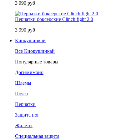
3 990 руб
Перчатки боксерские Clinch fight 2.0
3 990 руб
Киокушинкай
Все Киокушинкай
Популярные товары
Доги/кимоно
Шлемы
Пояса
Перчатки
Защита ног
Жилеты
Специальная защита