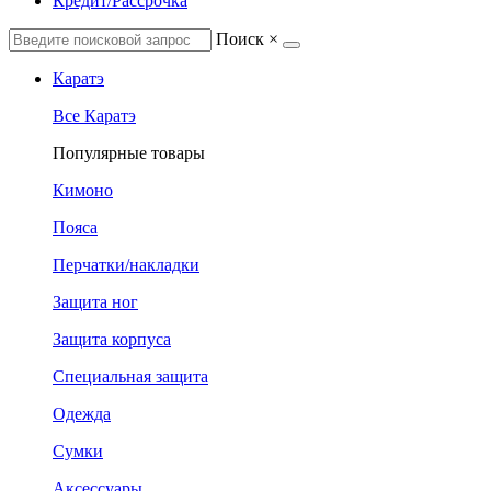
Кредит/Рассрочка
Поиск
×
Каратэ
Все Каратэ
Популярные товары
Кимоно
Пояса
Перчатки/накладки
Защита ног
Защита корпуса
Специальная защита
Одежда
Сумки
Аксессуары