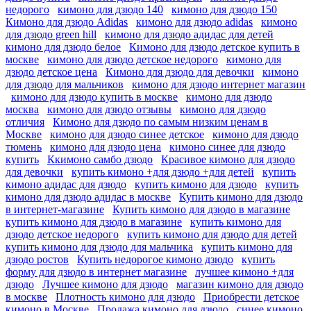
недорого
кимоно для дзюдо 140
кимоно для дзюдо 150
Кимоно для дзюдо Adidas
кимоно для дзюдо adidas
кимоно
для дзюдо green hill
кимоно для дзюдо адидас для детей
кимоно для дзюдо белое
Кимоно для дзюдо детское купить в
москве
кимоно для дзюдо детское недорого
кимоно для
дзюдо детское цена
Кимоно для дзюдо для девочки
кимоно
для дзюдо для мальчиков
кимоно для дзюдо интернет магазин
кимоно для дзюдо купить в москве
кимоно для дзюдо
москва
кимоно для дзюдо отзывы
кимоно для дзюдо
отличия
Кимоно для дзюдо по самым низким ценам в
Москве
кимоно для дзюдо синее детское
кимоно для дзюдо
тюмень
кимоно для дзюдо цена
кимоно синее для дзюдо
купить
Ккимоно самбо дзюдо
Красивое кимоно для дзюдо
для девочки
купить кимоно +для дзюдо +для детей
купить
кимоно адидас для дзюдо
купить кимоно для дзюдо
купить
кимоно для дзюдо адидас в москве
Купить кимоно для дзюдо
в интернет-магазине
Купить кимоно для дзюдо в магазине
купить кимоно для дзюдо в магазине
купить кимоно для
дзюдо детское недорого
купить кимоно для дзюдо для детей
купить кимоно для дзюдо для мальчика
купить кимоно для
дзюдо ростов
Купить недорогое кимоно дзюдо
купить
форму для дзюдо в интернет магазине
лучшее кимоно +для
дзюдо
Лучшее кимоно для дзюдо
магазин кимоно для дзюдо
в москве
Плотность кимоно для дзюдо
Приобрести детское
кимоно в Москве
Продажа кимоно для дзюдо
синее кимоно