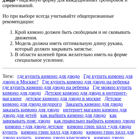
соревнований.
Но при выборе всегда учитывайте общепризнанные
рекомендации:
Крой кимоно должен быть свободным и не сковывать
движения.
Модель должна иметь оптимальную длину рукава,
который должен закрывать запястье.
В области коленей брюк желательно иметь на форме
специальное усиление.
Теги:
где купить кимоно для дзюдо
Где купить кимоно для
дзюдо в Москве?
Где купить кимоно для дзюдо на ребенка
где купить кимоно для дзюдо на ребенка
Где можно купить
кимоно для дзюдо
Детское кимоно для дзюдо в интернет-
магазине
детское кимоно для дзюдо в москве
Детское
кимоно для дзюдо недорого
Заказать кимоно для дзюдо
заказать кимоно для дзюдо
интернет магазин кимоно для
дзюдо для детей
как выбрать кимоно для дзюдо
как
завязывать пояс дзюдо
как правильно выбрать кимоно дзюдо
кимоно +для дзюдо детское
кимоно грин хилл +для дзюдо
купить
кимоно грин хилл для дзюдо
кимоно грин хилл для
дзюдо купить
кимоно дзюдо красноярск
кимоно дзюдо