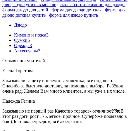
для дзюдо купить в москве
сколько стоит кимоно для дзюдо
форма дзюдо для детей
форма для дзюдо детская
форма для
дзюдо детская купить
форма для дзюдо купить
Дзюдо
Кимоно и пояса
3
Сумки
5
Одежда
3
Аксессуары
3
Отзывы покупателей
Елена Горетова
Заказывали защиту и шлем для мальчика, все подошло.
Спасибо за быструю доставку, за помощь в выборе. Ребёнок
очень рад. Желаем Вам много клиентов, а мы уже в их числе.
Надежда Гегина
Заказываю не первый раз.Качество товаров- отличное🥰🥰В
этот раз доги рост 175Лёгкое, прочное. СуперУже побывало в
бою)Доставка курьером, всё аккуратно.