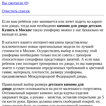
Вы смотрели (
0
)
Очистить список
Если ваш ребёнок уже занимается или хочет ходить на карате
или дзюдо, тогда вам необходимо
кимоно для дзюдо детское.
Купить в Москве
такую униформу можно у нас буквально не
выходя из дома.
В каталоге нашего интернет-магазина представлены
исключительно новые оригинальные модели по лучшей
стоимости в Москве. Осуществлять выбор и покупку этой
униформы необходимо только после совета с тренером
относительно специфики предстоящих занятий. А если ваш
ребенок уже посещает тренировки по дзюдо, то вы наверняка
знаете о существовании определенных требований к цветовой
гамме, материалу, плотности, размеру униформы,
предъявляемых Международной Федерацией дзюдо.
Правильный выбор размера
детского кимоно для
дзюдо
должен основываться на росте маленького спортсмена.
Оптимальный вариант кимоно: когда куртка изделия
закрывает бедра, а рукава – запястья, оставляя открытыми до 5
см кисти руки. Брюки должны иметь свободный покрой, их
длина может быть до голени или подколенной чашечки.