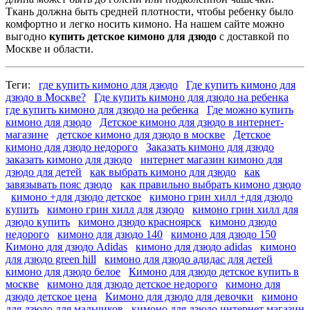
Ткань должна быть средней плотности, чтобы ребенку было
комфортно и легко носить кимоно. На нашем сайте можно
выгодно
купить детское кимоно для дзюдо
с доставкой по
Москве и области.
Теги:
где купить кимоно для дзюдо
Где купить кимоно для
дзюдо в Москве?
Где купить кимоно для дзюдо на ребенка
где купить кимоно для дзюдо на ребенка
Где можно купить
кимоно для дзюдо
Детское кимоно для дзюдо в интернет-
магазине
детское кимоно для дзюдо в москве
Детское
кимоно для дзюдо недорого
Заказать кимоно для дзюдо
заказать кимоно для дзюдо
интернет магазин кимоно для
дзюдо для детей
как выбрать кимоно для дзюдо
как
завязывать пояс дзюдо
как правильно выбрать кимоно дзюдо
кимоно +для дзюдо детское
кимоно грин хилл +для дзюдо
купить
кимоно грин хилл для дзюдо
кимоно грин хилл для
дзюдо купить
кимоно дзюдо красноярск
кимоно дзюдо
недорого
кимоно для дзюдо 140
кимоно для дзюдо 150
Кимоно для дзюдо Adidas
кимоно для дзюдо adidas
кимоно
для дзюдо green hill
кимоно для дзюдо адидас для детей
кимоно для дзюдо белое
Кимоно для дзюдо детское купить в
москве
кимоно для дзюдо детское недорого
кимоно для
дзюдо детское цена
Кимоно для дзюдо для девочки
кимоно
для дзюдо для мальчиков
кимоно для дзюдо интернет магазин