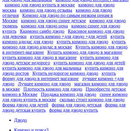
кимоно для дзюдо купить в москве
кимоно для дзюдо
москва
кимоно для дзюдо отзывы
кимоно для дзюдо
отличия
Кимоно для дзюдо по самым низким ценам в
Москве
кимоно для дзюдо синее детское
кимоно для дзюдо
тюмень
кимоно для дзюдо цена
кимоно синее для дзюдо
купить
Ккимоно самбо дзюдо
Красивое кимоно для дзюдо
для девочки
купить кимоно +для дзюдо +для детей
купить
кимоно адидас для дзюдо
купить кимоно для дзюдо
купить
кимоно для дзюдо адидас в москве
Купить кимоно для дзюдо
в интернет-магазине
Купить кимоно для дзюдо в магазине
купить кимоно для дзюдо в магазине
купить кимоно для
дзюдо детское недорого
купить кимоно для дзюдо для детей
купить кимоно для дзюдо для мальчика
купить кимоно для
дзюдо ростов
Купить недорогое кимоно дзюдо
купить
форму для дзюдо в интернет магазине
лучшее кимоно +для
дзюдо
Лучшее кимоно для дзюдо
магазин кимоно для дзюдо
в москве
Плотность кимоно для дзюдо
Приобрести детское
кимоно в Москве
Продажа кимоно для дзюдо
синее кимоно
для дзюдо купить в москве
сколько стоит кимоно для дзюдо
форма дзюдо для детей
форма для дзюдо детская
форма для
дзюдо детская купить
форма для дзюдо купить
Дзюдо
Кимоно и пояса
3