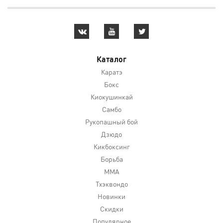
Каталог
Каратэ
Бокс
Киокушинкай
Самбо
Рукопашный бой
Дзюдо
Кикбоксинг
Борьба
MMA
Тхэквондо
Новинки
Скидки
Популярное