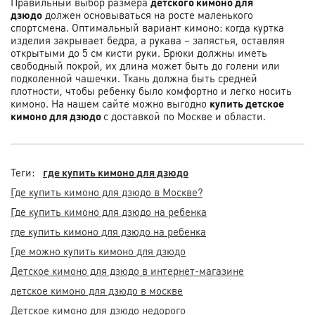
Правильный выбор размера
детского кимоно для
дзюдо
должен основываться на росте маленького
спортсмена. Оптимальный вариант кимоно: когда куртка
изделия закрывает бедра, а рукава – запястья, оставляя
открытыми до 5 см кисти руки. Брюки должны иметь
свободный покрой, их длина может быть до голени или
подколенной чашечки. Ткань должна быть средней
плотности, чтобы ребенку было комфортно и легко носить
кимоно. На нашем сайте можно выгодно
купить детское
кимоно для дзюдо
с доставкой по Москве и области.
Теги:
где купить кимоно для дзюдо
Где купить кимоно для дзюдо в Москве?
Где купить кимоно для дзюдо на ребенка
где купить кимоно для дзюдо на ребенка
Где можно купить кимоно для дзюдо
Детское кимоно для дзюдо в интернет-магазине
детское кимоно для дзюдо в москве
Детское кимоно для дзюдо недорого