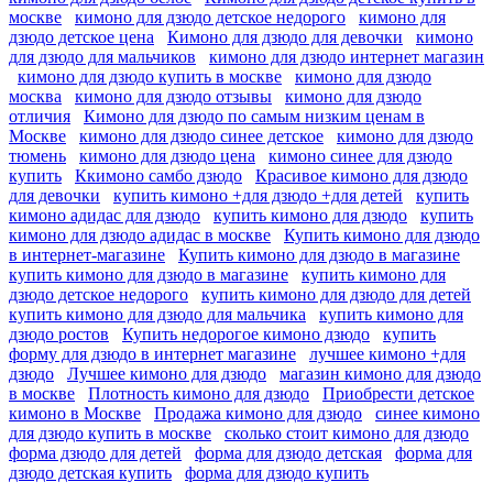
москве
кимоно для дзюдо детское недорого
кимоно для
дзюдо детское цена
Кимоно для дзюдо для девочки
кимоно
для дзюдо для мальчиков
кимоно для дзюдо интернет магазин
кимоно для дзюдо купить в москве
кимоно для дзюдо
москва
кимоно для дзюдо отзывы
кимоно для дзюдо
отличия
Кимоно для дзюдо по самым низким ценам в
Москве
кимоно для дзюдо синее детское
кимоно для дзюдо
тюмень
кимоно для дзюдо цена
кимоно синее для дзюдо
купить
Ккимоно самбо дзюдо
Красивое кимоно для дзюдо
для девочки
купить кимоно +для дзюдо +для детей
купить
кимоно адидас для дзюдо
купить кимоно для дзюдо
купить
кимоно для дзюдо адидас в москве
Купить кимоно для дзюдо
в интернет-магазине
Купить кимоно для дзюдо в магазине
купить кимоно для дзюдо в магазине
купить кимоно для
дзюдо детское недорого
купить кимоно для дзюдо для детей
купить кимоно для дзюдо для мальчика
купить кимоно для
дзюдо ростов
Купить недорогое кимоно дзюдо
купить
форму для дзюдо в интернет магазине
лучшее кимоно +для
дзюдо
Лучшее кимоно для дзюдо
магазин кимоно для дзюдо
в москве
Плотность кимоно для дзюдо
Приобрести детское
кимоно в Москве
Продажа кимоно для дзюдо
синее кимоно
для дзюдо купить в москве
сколько стоит кимоно для дзюдо
форма дзюдо для детей
форма для дзюдо детская
форма для
дзюдо детская купить
форма для дзюдо купить