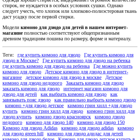
стирок, не нуждается в особых условиях сушки. Однако
следует учесть, что хлопок или хлопково-полиэстеровая ткань
даст усадку после первой стирки.
Модели
кимоно для дзюдо для детей в нашем интернет-
магазине
полностью соответствуют общепризнанным
древним традициям пошива по размеру, форме и материалу.
Теги:
где купить кимоно для дзюдо
Где купить кимоно для
дзюдо в Москве?
Где купить кимоно для дзюдо на ребенка
где купить кимоно для дзюдо на ребенка
Где можно купить
кимоно для дзюдо
Детское кимоно для дзюдо в интернет-
магазине
детское кимоно для дзюдо в москве
Детское
кимоно для дзюдо недорого
Заказать кимоно для дзюдо
заказать кимоно для дзюдо
интернет магазин кимоно для
дзюдо для детей
как выбрать кимоно для дзюдо
как
завязывать пояс дзюдо
как правильно выбрать кимоно дзюдо
кимоно +для дзюдо детское
кимоно грин хилл +для дзюдо
купить
кимоно грин хилл для дзюдо
кимоно грин хилл для
дзюдо купить
кимоно дзюдо красноярск
кимоно дзюдо
недорого
кимоно для дзюдо 140
кимоно для дзюдо 150
Кимоно для дзюдо Adidas
кимоно для дзюдо adidas
кимоно
для дзюдо green hill
кимоно для дзюдо адидас для детей
кимоно для дзюдо белое
Кимоно для дзюдо детское купить в