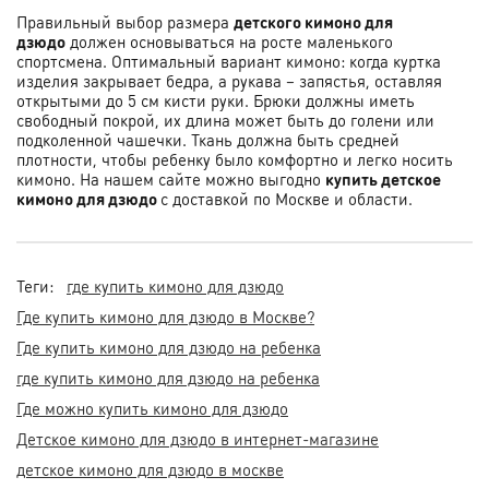
Правильный выбор размера
детского кимоно для
дзюдо
должен основываться на росте маленького
спортсмена. Оптимальный вариант кимоно: когда куртка
изделия закрывает бедра, а рукава – запястья, оставляя
открытыми до 5 см кисти руки. Брюки должны иметь
свободный покрой, их длина может быть до голени или
подколенной чашечки. Ткань должна быть средней
плотности, чтобы ребенку было комфортно и легко носить
кимоно. На нашем сайте можно выгодно
купить детское
кимоно для дзюдо
с доставкой по Москве и области.
Теги:
где купить кимоно для дзюдо
Где купить кимоно для дзюдо в Москве?
Где купить кимоно для дзюдо на ребенка
где купить кимоно для дзюдо на ребенка
Где можно купить кимоно для дзюдо
Детское кимоно для дзюдо в интернет-магазине
детское кимоно для дзюдо в москве