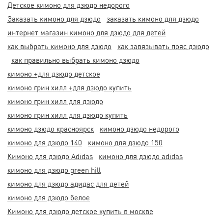
Детское кимоно для дзюдо недорого
Заказать кимоно для дзюдо
заказать кимоно для дзюдо
интернет магазин кимоно для дзюдо для детей
как выбрать кимоно для дзюдо
как завязывать пояс дзюдо
как правильно выбрать кимоно дзюдо
кимоно +для дзюдо детское
кимоно грин хилл +для дзюдо купить
кимоно грин хилл для дзюдо
кимоно грин хилл для дзюдо купить
кимоно дзюдо красноярск
кимоно дзюдо недорого
кимоно для дзюдо 140
кимоно для дзюдо 150
Кимоно для дзюдо Adidas
кимоно для дзюдо adidas
кимоно для дзюдо green hill
кимоно для дзюдо адидас для детей
кимоно для дзюдо белое
Кимоно для дзюдо детское купить в москве