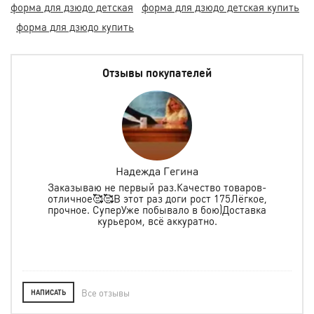
форма для дзюдо детская
форма для дзюдо детская купить
форма для дзюдо купить
Отзывы покупателей
Надежда Гегина
Заказываю не первый раз.Качество товаров-
отличное🥰🥰В этот раз доги рост 175Лёгкое,
спо
е
прочное. СуперУже побывало в бою)Доставка
ь в
курьером, всё аккуратно.
о
Все отзывы
НАПИСАТЬ