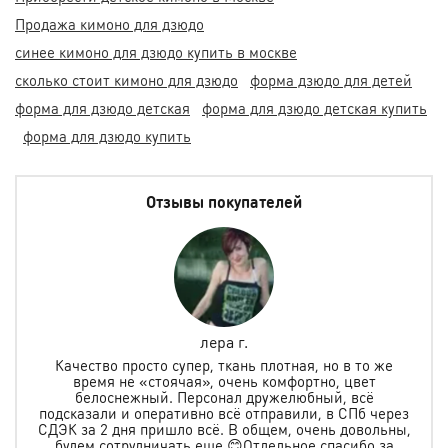
Продажа кимоно для дзюдо
синее кимоно для дзюдо купить в москве
сколько стоит кимоно для дзюдо
форма дзюдо для детей
форма для дзюдо детская
форма для дзюдо детская купить
форма для дзюдо купить
Отзывы покупателей
лера г.
но
Качество просто супер, ткань плотная, но в то же
.
время не «стоячая», очень комфортно, цвет
ая и
белоснежный. Персонал дружелюбный, всё
по
м
подсказали и оперативно всё отправили, в СПб через
ту
СДЭК за 2 дня пришло всё. В общем, очень довольны,
будем сотрудничать еще 😊Отдельное спасибо за