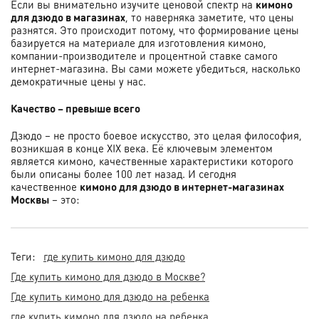
Если вы внимательно изучите ценовой спектр на
кимоно
для дзюдо в магазинах
, то наверняка заметите, что цены
разнятся. Это происходит потому, что формирование цены
базируется на материале для изготовления кимоно,
компании-производителе и процентной ставке самого
интернет-магазина. Вы сами можете убедиться, насколько
демократичные цены у нас.
Качество – превыше всего
Дзюдо – не просто боевое искусство, это целая философия,
возникшая в конце XIX века. Её ключевым элементом
является кимоно, качественные характеристики которого
были описаны более 100 лет назад. И сегодня
качественное
кимоно для дзюдо в интернет-магазинах
Москвы
– это:
Теги:
где купить кимоно для дзюдо
Где купить кимоно для дзюдо в Москве?
Где купить кимоно для дзюдо на ребенка
где купить кимоно для дзюдо на ребенка