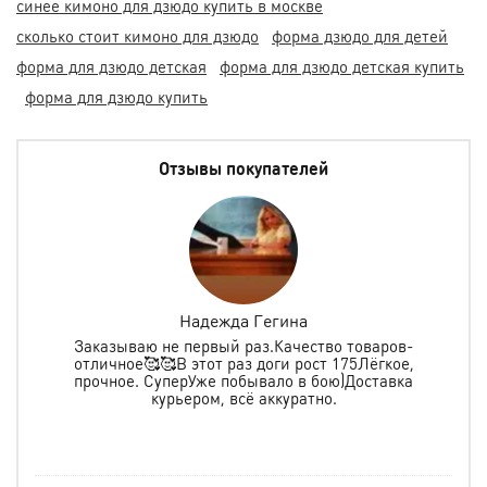
синее кимоно для дзюдо купить в москве
сколько стоит кимоно для дзюдо
форма дзюдо для детей
форма для дзюдо детская
форма для дзюдо детская купить
форма для дзюдо купить
Отзывы покупателей
Надежда Гегина
Заказываю не первый раз.Качество товаров-
отличное🥰🥰В этот раз доги рост 175Лёгкое,
спо
е
прочное. СуперУже побывало в бою)Доставка
ь в
курьером, всё аккуратно.
о