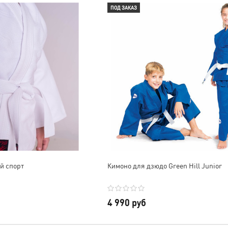
ПОД ЗАКАЗ
Мария Колпакова
лера г.
й раз
Благодарю за сумку!
Качество просто супер,
Доставили быстро,
ткань плотная, но в то же
постоянно поддерживали
время не «стоячая», очень
юм ,
связь, отвечали на все
комфортно, цвет
тва,
вопросы. Отличный
белоснежный. Персонал
но
дизайн, высокое качество,
дружелюбный, всё
очень удобная и
подсказали и оперативно
вместительная. Ношу на
всё отправили, в СПб через
тренировки с большим
СДЭК за 2 дня пришло всё.
удовольствием!
В общем, очень довольны,
й спорт
Кимоно для дзюдо Green Hill Junior
Обязательно в будущем
будем сотрудничать еще 😊
приобрету другую
Отдельное спасибо за
продукцию. Всем ос!
скидку и наклейки, очень
приятно!
4 990 руб