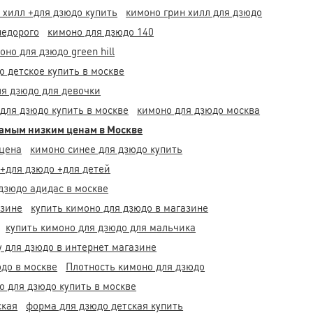
 хилл +для дзюдо купить
кимоно грин хилл для дзюдо
недорого
кимоно для дзюдо 140
оно для дзюдо green hill
 детское купить в москве
я дзюдо для девочки
для дзюдо купить в москве
кимоно для дзюдо москва
самым низким ценам в Москве
 цена
кимоно синее для дзюдо купить
 +для дзюдо +для детей
дзюдо адидас в москве
азине
купить кимоно для дзюдо в магазине
купить кимоно для дзюдо для мальчика
 для дзюдо в интернет магазине
до в москве
Плотность кимоно для дзюдо
о для дзюдо купить в москве
ская
форма для дзюдо детская купить