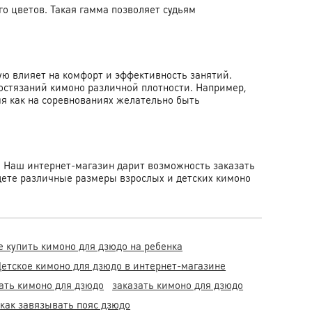
о цветов. Такая гамма позволяет судьям
ую влияет на комфорт и эффективность занятий.
остязаний кимоно различной плотности. Например,
мя как на соревнованиях желательно быть
. Наш интернет-магазин дарит возможность заказать
ете различные размеры взрослых и детских кимоно
е купить кимоно для дзюдо на ребенка
етское кимоно для дзюдо в интернет-магазине
ать кимоно для дзюдо
заказать кимоно для дзюдо
как завязывать пояс дзюдо