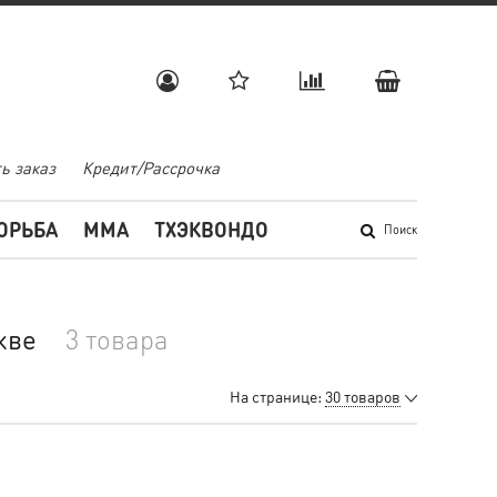
ь заказ
Кредит/Рассрочка
ОРЬБА
MMA
ТХЭКВОНДО
Поиск
кве
3 товара
На странице:
30 товаров