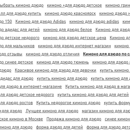
выбрать кимоно дзюдо
кимоно +для дзюдо детское
кимоно грин
илл для дзюдо купить
кимоно дзюдо красноярск
кимоно дзюдо 
до 150
Кимоно для дзюдо Adidas
кимоно для дзюдо adidas
ким
до адидас для детей
кимоно для дзюдо белое
Кимоно для дзюдо
до детское недорого
кимоно для дзюдо детское цена
Кимоно дл
до для мальчиков
кимоно для дзюдо интернет магазин
кимоно 
юдо отзывы
кимоно для дзюдо отличия
Кимоно для дзюдо по 
до синее детское
кимоно для дзюдо тюмень
кимоно для дзюдо
дзюдо
Красивое кимоно для дзюдо для девочки
купить кимоно
адидас для дзюдо
купить кимоно для дзюдо
купить кимоно для 
для дзюдо в интернет-магазине
Купить кимоно для дзюдо в маг
для дзюдо детское недорого
купить кимоно для дзюдо для детей
для дзюдо ростов
Купить недорогое кимоно дзюдо
купить форму
+для дзюдо
Лучшее кимоно для дзюдо
магазин кимоно для дзю
ское кимоно в Москве
Продажа кимоно для дзюдо
синее кимон
кимоно для дзюдо
форма дзюдо для детей
форма для дзюдо дет