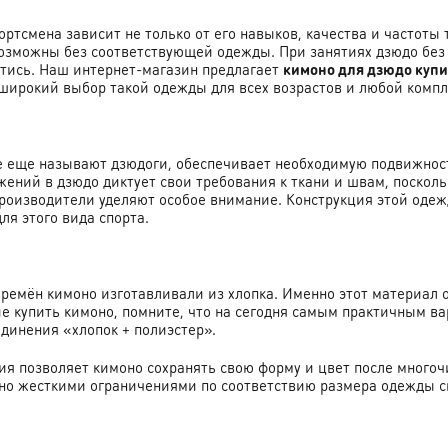
ортсмена зависит не только от его навыков, качества и частот
озможны без соответствующей одежды. При занятиях дзюдо без т
йтись. Наш интернет-магазин предлагает
кимоно для дзюдо купи
широкий выбор такой одежды для всех возрастов и любой компл
а
е еще называют дзюдоги, обеспечивает необходимую подвижност
ений в дзюдо диктует свои требования к ткани и швам, посколь
роизводители уделяют особое внимание. Конструкция этой одежд
ля этого вида спорта.
времён кимоно изготавливали из хлопка. Именно этот материал 
е купить кимоно, помните, что на сегодня самым практичным ва
единения «хлопок + полиэстер».
ия позволяет кимоно сохранять свою форму и цвет после многоч
ьно жесткими ограничениями по соответствию размера одежды сп
а