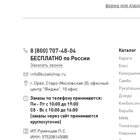
форма для дзюд
8 (800) 707-48-04
Каталог
БЕСПЛАТНО по России
Каратэ
Заказать звонок
Бокс
Киокушин
info@kulakshop.ru
Самбо
г. Орёл, Старо-Московская 20, офисный
Рукопашны
центр "Фиджи", 10 офис
Дзюдо
Заказы по телефону принимаются:
Кикбоксин
Пн - Пт с 10:00 до 19:00
Сб - Вс с 10:00 до 16:00
Борьба
(заказы через сайт принимаются
MMA
круглосуточно)
Тхэквондо
ИП Румянцев П.С.
Новинки
ИНН: 575208145080