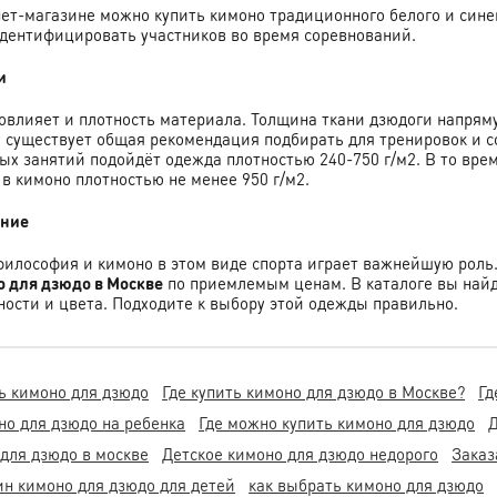
ет-магазине можно купить кимоно традиционного белого и синег
дентифицировать участников во время соревнований.
и
овлияет и плотность материала. Толщина ткани дзюдоги напрям
 существует общая рекомендация подбирать для тренировок и с
ых занятий подойдёт одежда плотностью 240-750 г/м2. В то вре
в кимоно плотностью не менее 950 г/м2.
ение
философия и кимоно в этом виде спорта играет важнейшую роль
о для дзюдо в Москве
по приемлемым ценам. В каталоге вы найд
ности и цвета. Подходите к выбору этой одежды правильно.
ть кимоно для дзюдо
Где купить кимоно для дзюдо в Москве?
Гд
но для дзюдо на ребенка
Где можно купить кимоно для дзюдо
Д
 для дзюдо в москве
Детское кимоно для дзюдо недорого
Заказ
ин кимоно для дзюдо для детей
как выбрать кимоно для дзюдо