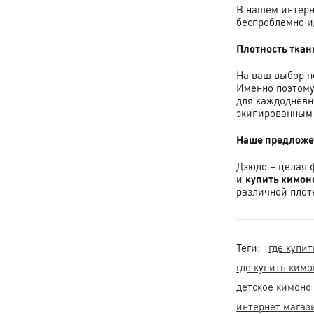
В нашем интерн
беспроблемно и
Плотность ткан
На ваш выбор п
Именно поэтому
для каждодневн
экипированным 
Наше предлож
Дзюдо – целая 
и
купить кимон
различной плот
Теги:
где купи
где купить кимо
детское кимоно
интернет магаз