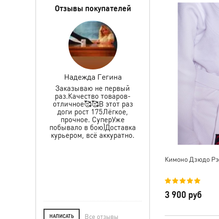
Отзывы покупателей
ретова
Надежда Гегина
Инкогнито 0627
Заказываю не первый
Заказываем не первы
раз.Качество товаров-
именные пояса,
 защиту и
отличное🥰🥰В этот раз
спортивный и
ьчика, все
доги рост 175Лёгкое,
тренировочный кост
пасибо за
прочное. СуперУже
все хорошего качес
тавку, за
побывало в бою)Доставка
прошито аккурат
ре. Ребёнок
курьером, всё аккуратно.
рекомендую
Желаем Вам
, а мы уже в
ле.
Кимоно Дзюдо Рэ
3 900 руб
Все отзывы
НАПИСАТЬ