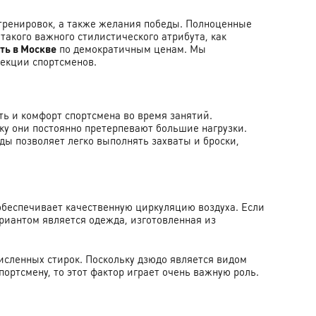
ы тренировок, а также желания победы. Полноценные
акого важного стилистического атрибута, как
ть в Москве
по демократичным ценам. Мы
екции спортсменов.
ь и комфорт спортсмена во время занятий.
ку они постоянно претерпевают большие нагрузки.
ы позволяет легко выполнять захваты и броски,
обеспечивает качественную циркуляцию воздуха. Если
риантом является одежда, изготовленная из
исленных стирок. Поскольку дзюдо является видом
ортсмену, то этот фактор играет очень важную роль.