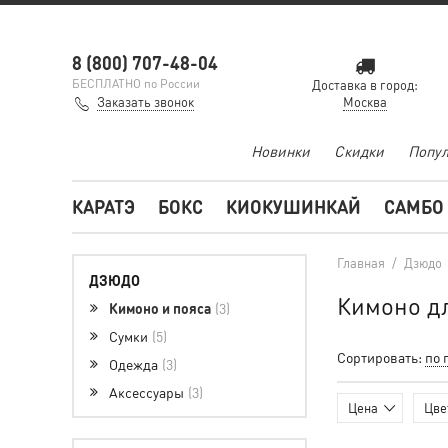
8 (800) 707-48-04
БЕСПЛАТНО по России
Доставка в город:
Заказать звонок
Москва
Новинки
Скидки
Попул
КАРАТЭ
БОКС
КИОКУШИНКАЙ
САМБО
Главная
/
Дзюдо
ДЗЮДО
Кимоно д
Кимоно и пояса
3
Сумки
5
Сортировать:
по 
Одежда
3
Аксессуары
3
Цена
Цве