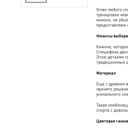
Успех любого сп
тренировки нев
кимоно, не обо
предоставляем 
Нюансы выбор
Кимоно, которо
Специфика движ
Этим деталям п
традиционные д
Материал
Еще с древних 
принято решени
уникального со
Такая комбинац
спорта с довол
Цветовая гамм