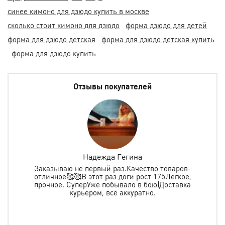
синее кимоно для дзюдо купить в москве
сколько стоит кимоно для дзюдо
форма дзюдо для детей
форма для дзюдо детская
форма для дзюдо детская купить
форма для дзюдо купить
Отзывы покупателей
Надежда Гегина
Заказываю не первый раз.Качество товаров-
отличное🥰🥰В этот раз доги рост 175Лёгкое,
спо
е
прочное. СуперУже побывало в бою)Доставка
ь в
курьером, всё аккуратно.
о