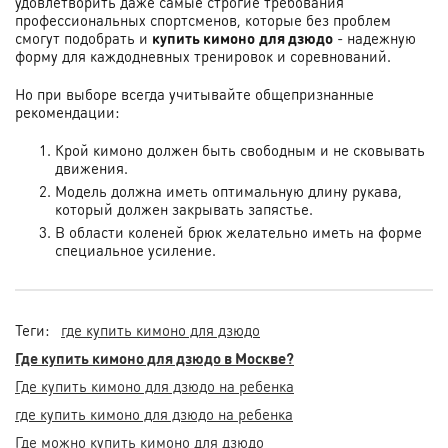
удовлетворить даже самые строгие требования
профессиональных спортсменов, которые без проблем
смогут подобрать и
купить кимоно
для дзюдо
- надежную
форму для каждодневных тренировок и соревнований.
Но при выборе всегда учитывайте общепризнанные
рекомендации:
Крой кимоно должен быть свободным и не сковывать
движения.
Модель должна иметь оптимальную длину рукава,
который должен закрывать запястье.
В области коленей брюк желательно иметь на форме
специальное усиление.
Теги:
где купить кимоно для дзюдо
Где купить кимоно для дзюдо в Москве?
Где купить кимоно для дзюдо на ребенка
где купить кимоно для дзюдо на ребенка
Где можно купить кимоно для дзюдо