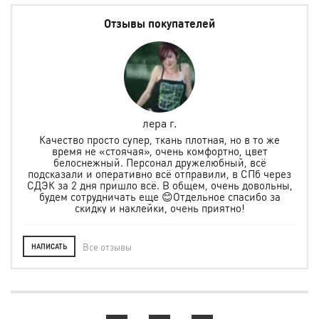
Отзывы покупателей
лера г.
но
Качество просто супер, ткань плотная, но в то же
.
время не «стоячая», очень комфортно, цвет
ая и
белоснежный. Персонал дружелюбный, всё
по
м
подсказали и оперативно всё отправили, в СПб через
ту
СДЭК за 2 дня пришло всё. В общем, очень довольны,
будем сотрудничать еще 😊Отдельное спасибо за
скидку и наклейки, очень приятно!
Все отзывы
НАПИСАТЬ