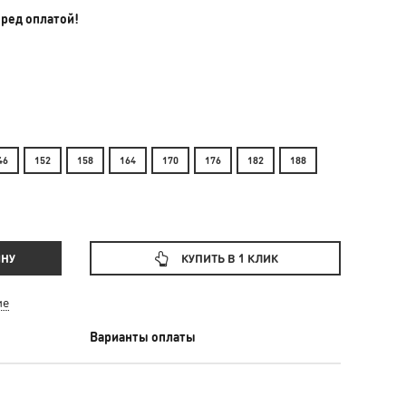
еред оплатой!
46
152
158
164
170
176
182
188
ИНУ
КУПИТЬ В 1 КЛИК
ие
Варианты оплаты