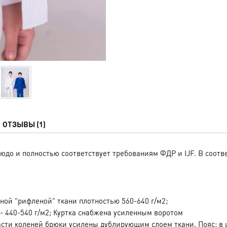
ОТЗЫВЫ (1)
юдо и полностью соответствует требованиям ФДР и IJF. В соот
чной "рифленой" ткани плотностью 560-640 г/м2;
- 440-540 г/м2; Куртка снабжена усиленным воротом
асти коленей брюки усилены дублирующим слоем ткани. Пояс: в ц