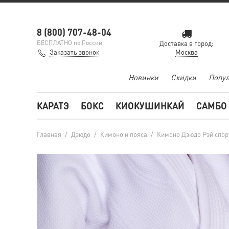
8 (800) 707-48-04
БЕСПЛАТНО по России
Доставка в город:
Заказать звонок
Москва
Новинки
Скидки
Попул
КАРАТЭ
БОКС
КИОКУШИНКАЙ
САМБО
Главная
/
Дзюдо
/
Кимоно и пояса
/
Кимоно Дзюдо Рэй спор