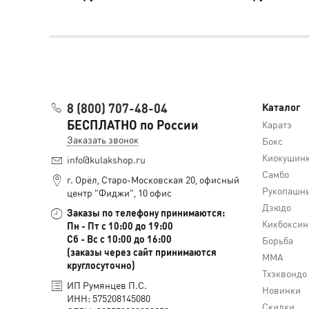
8 (800) 707-48-04
Каталог
БЕСПЛАТНО по России
Каратэ
Заказать звонок
Бокс
Киокушин
info@kulakshop.ru
Самбо
г. Орёл, Старо-Московская 20, офисный
Рукопашны
центр "Фиджи", 10 офис
Дзюдо
Заказы по телефону принимаются:
Кикбоксин
Пн - Пт с 10:00 до 19:00
Сб - Вс с 10:00 до 16:00
Борьба
(заказы через сайт принимаются
MMA
круглосуточно)
Тхэквондо
ИП Румянцев П.С.
Новинки
ИНН: 575208145080
Скидки