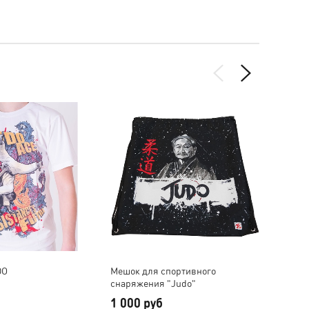
DO
Мешок для спортивного
Сумка
снаряжения "Judo"
1 000 руб
4 20