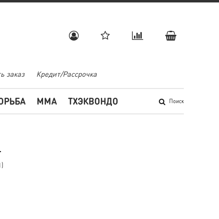
ь заказ
Кредит/Рассрочка
ОРЬБА
MMA
ТХЭКВОНДО
Поиск
т
1)