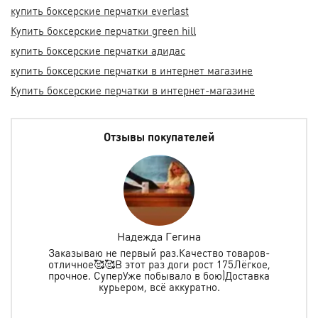
купить боксерские перчатки everlast
Купить боксерские перчатки green hill
купить боксерские перчатки адидас
купить боксерские перчатки в интернет магазине
Купить боксерские перчатки в интернет-магазине
Отзывы покупателей
Надежда Гегина
Заказываю не первый раз.Качество товаров-
отличное🥰🥰В этот раз доги рост 175Лёгкое,
спо
е
прочное. СуперУже побывало в бою)Доставка
ь в
курьером, всё аккуратно.
о