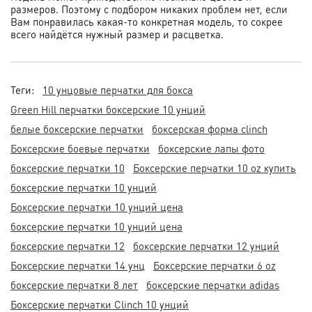
размеров. Поэтому с подбором никаких проблем нет, если
Вам понравилась какая-то конкретная модель, то сокрее
всего найдётся нужный размер и расцветка.
Теги:
10 унцовые перчатки для бокса
Green Hill перчатки боксерские 10 унций
белые боксерские перчатки
боксерская форма clinch
Боксерские боевые перчатки
боксерские лапы фото
боксерские перчатки 10
Боксерские перчатки 10 oz купить
боксерские перчатки 10 унций
Боксерские перчатки 10 унций цена
боксерские перчатки 10 унций цена
боксерские перчатки 12
боксерские перчатки 12 унций
Боксерские перчатки 14 унц
Боксерские перчатки 6 oz
боксерские перчатки 8 лет
боксерские перчатки adidas
Боксерские перчатки Clinch 10 унций