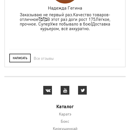
Надежда Гегина
Заказываю не первый раз.Качество товаров-
отличное🥰🥰В этот раз доги рост 175Лёгкое,
спо
е
прочное. СуперУже побывало в бою)Доставка
ь в
курьером, всё аккуратно.
о
Все отзывы
НАПИСАТЬ
Каталог
Каратэ
Бокс
Киокушинкай