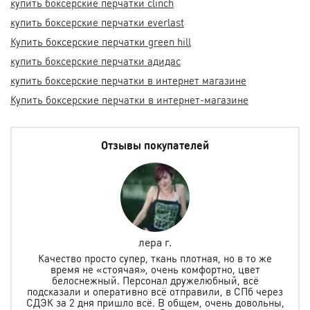
купить боксерские перчатки clinch
купить боксерские перчатки everlast
Купить боксерские перчатки green hill
купить боксерские перчатки адидас
купить боксерские перчатки в интернет магазине
Купить боксерские перчатки в интернет-магазине
Отзывы покупателей
лера г.
но
Качество просто супер, ткань плотная, но в то же
.
время не «стоячая», очень комфортно, цвет
ая и
белоснежный. Персонал дружелюбный, всё
по
м
подсказали и оперативно всё отправили, в СПб через
ту
СДЭК за 2 дня пришло всё. В общем, очень довольны,