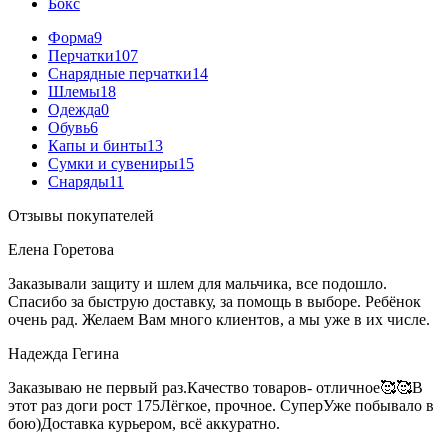
Бокс
Форма
9
Перчатки
107
Снарядные перчатки
14
Шлемы
18
Одежда
0
Обувь
6
Капы и бинты
13
Сумки и сувениры
15
Снаряды
11
Отзывы покупателей
Елена Горетова
Заказывали защиту и шлем для мальчика, все подошло.
Спасибо за быструю доставку, за помощь в выборе. Ребёнок
очень рад. Желаем Вам много клиентов, а мы уже в их числе.
Надежда Гегина
Заказываю не первый раз.Качество товаров- отличное🥰🥰В
этот раз доги рост 175Лёгкое, прочное. СуперУже побывало в
бою)Доставка курьером, всё аккуратно.