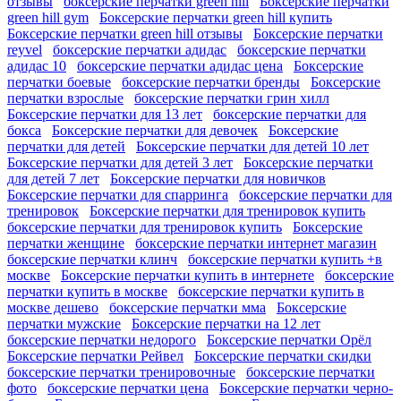
отзывы
боксерские перчатки green hill
Боксерские перчатки
green hill gym
Боксерские перчатки green hill купить
Боксерские перчатки green hill отзывы
Боксерские перчатки
reyvel
боксерские перчатки адидас
боксерские перчатки
адидас 10
боксерские перчатки адидас цена
Боксерские
перчатки боевые
боксерские перчатки бренды
Боксерские
перчатки взрослые
боксерские перчатки грин хилл
Боксерские перчатки для 13 лет
боксерские перчатки для
бокса
Боксерские перчатки для девочек
Боксерские
перчатки для детей
Боксерские перчатки для детей 10 лет
Боксерские перчатки для детей 3 лет
Боксерские перчатки
для детей 7 лет
Боксерские перчатки для новичков
Боксерские перчатки для спарринга
боксерские перчатки для
тренировок
Боксерские перчатки для тренировок купить
боксерские перчатки для тренировок купить
Боксерские
перчатки женщине
боксерские перчатки интернет магазин
боксерские перчатки клинч
боксерские перчатки купить +в
москве
Боксерские перчатки купить в интернете
боксерские
перчатки купить в москве
боксерские перчатки купить в
москве дешево
боксерские перчатки мма
Боксерские
перчатки мужские
Боксерские перчатки на 12 лет
боксерские перчатки недорого
Боксерские перчатки Орёл
Боксерские перчатки Рейвел
Боксерские перчатки скидки
боксерские перчатки тренировочные
боксерские перчатки
фото
боксерские перчатки цена
Боксерские перчатки черно-