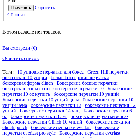
Еще
Сбросить
Применить
Сбросить
В этом разделе нет товаров.
Вы смотрели (
0
)
Очистить список
Теги:
10 унцовые перчатки для бокса
Green Hill перчатки
боксерские 10 унций
белые боксерские перчатки
боксерская форма clinch
Боксерские боевые перчатки
боксерские лапы фото
боксерские перчатки 10
Боксерские
перчатки 10 oz купить
боксерские перчатки 10 унций
Боксерские перчатки 10 унций цена
боксерские перчатки 10
унций цена
боксерские перчатки 12
боксерские перчатки 12
унций
Боксерские перчатки 14 унц
Боксерские перчатки 6
oz
боксерские перчатки 8 лет
боксерские перчатки adidas
Боксерские перчатки Clinch 10 унций
боксерские перчатки
clinch punch
боксерские перчатки everlast
боксерские
перчатки everlast pro style
Боксерские перчатки everlast