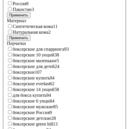
Россия
9
Пакистан
3
Применить
Материал
Синтетическая кожа
11
Натуральная кожа
2
Применить
Перчатки
боксерские для спарринга
93
боксерские 10 унций
38
боксерские маленькие
5
боксерские для детей
24
боксерские
107
боксерские купить
94
боксерские everlast
62
боксерские 14 унций
58
для бокса купить
94
боксерские 6 унций
4
боксерские мужские
85
боксерские Россия
9
боксерские детские
28
боксерские green hill
13