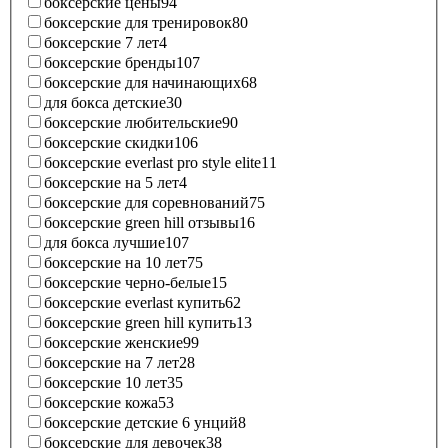
боксерские цены
94
боксерские для тренировок
80
боксерские 7 лет
4
боксерские бренды
107
боксерские для начинающих
68
для бокса детские
30
боксерские любительские
90
боксерские скидки
106
боксерские everlast pro style elite
11
боксерские на 5 лет
4
боксерские для соревнований
75
боксерские green hill отзывы
16
для бокса лучшие
107
боксерские на 10 лет
75
боксерские черно-белые
15
боксерские everlast купить
62
боксерские green hill купить
13
боксерские женские
99
боксерские на 7 лет
28
боксерские 10 лет
35
боксерские кожа
53
боксерские детские 6 унций
8
боксерские для девочек
38