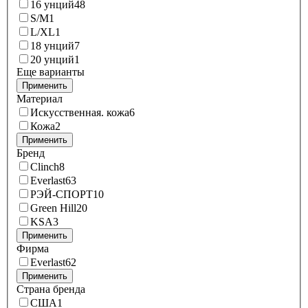
16 унций
48
S/M
1
L/XL
1
18 унций
7
20 унций
1
Еще варианты
Применить
Материал
Искусственная. кожа
6
Кожа
2
Применить
Бренд
Clinch
8
Everlast
63
РЭЙ-СПОРТ
10
Green Hill
20
KSA
3
Применить
Фирма
Everlast
62
Применить
Страна бренда
США
1