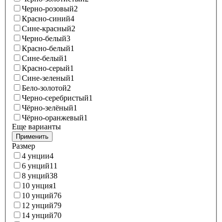
Черно-розовый
2
Красно-синий
4
Сине-красный
2
Черно-белый
3
Красно-белый
1
Сине-белый
1
Красно-серый
1
Сине-зеленый
1
Бело-золотой
2
Черно-серебристый
1
Чёрно-зелёный
1
Чёрно-оранжевый
1
Еще варианты
Применить
Размер
4 унции
4
6 унций
11
8 унций
38
10 унция
1
10 унций
76
12 унций
79
14 унций
70