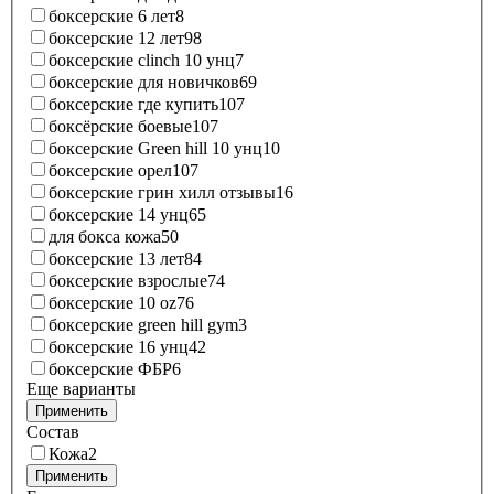
боксерские 6 лет
8
боксерские 12 лет
98
боксерские clinch 10 унц
7
боксерские для новичков
69
боксерские где купить
107
боксёрские боевые
107
боксерские Green hill 10 унц
10
боксерские орел
107
боксерские грин хилл отзывы
16
боксерские 14 унц
65
для бокса кожа
50
боксерские 13 лет
84
боксерские взрослые
74
боксерские 10 oz
76
боксерские green hill gym
3
боксерские 16 унц
42
боксерские ФБР
6
Еще варианты
Применить
Состав
Кожа
2
Применить