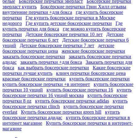
белые
Боксерские перчатки эверласт
Боксерские перчатки
эверласт купить
Боксёрские перчатки Грин Хилл отзывы
внутренние перчатки +для бокса
где купить боксерские
перчатки
Где купить боксерские перчатки в Москве
недорого
Где купить детские боксерские перчатки
Где
купить перчатки для бокса
где можно купить боксерские
перчатки
Детские боксерские перчатки 10 лет
Детские
боксерские перчатки 6 лет
Детские боксерские перчатки 6
унций
Детские боксерские перчатки 7 лет
детские
боксерские перчатки цена
женские боксерские перчатки
заказать боксерские перчатки
заказать боксерские перчатки
адидас
заказать перчатки +для бокса
Заказать перчатки для
бокса
как выбрать боксерские перчатки
Какие боксерские
перчатки лучше купить
клинч перчатки боксерские цена
красные боксерские перчатки
купить боксерские перчатки
купить боксерские перчатки +в интернет
купить боксерские
перчатки 10 унций
купить боксерские перчатки 16
купить
боксерские перчатки 16 унций москва
купить боксерские
перчатки 8 oz
купить боксерские перчатки adidas
купить
боксерские перчатки clinch
купить боксерские перчатки
everlast
Купить боксерские перчатки green hill
купить
боксерские перчатки адидас
купить боксерские перчатки в
интернет магазине
Купить боксерские перчатки в интернет-
магазине